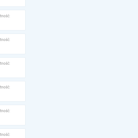
tność:
tność:
tność:
tność:
tność:
tność: