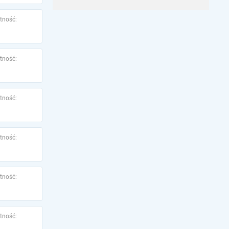
tność:
tność:
tność:
tność:
tność:
tność: