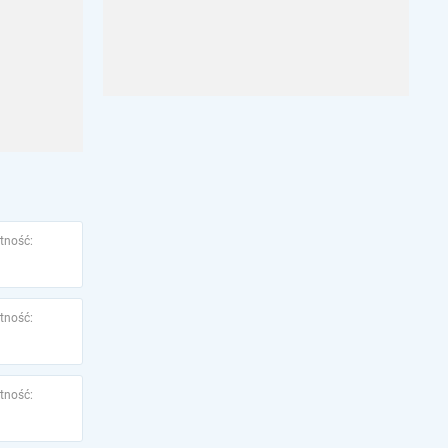
tność:
tność:
tność: