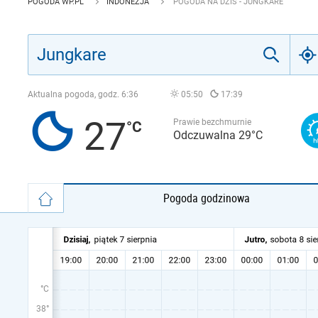
POGODA WP.PL
INDONEZJA
POGODA NA DZIŚ - JUNGKARE
Aktualna pogoda, godz.
6:36
05:50
17:39
27
Prawie bezchmurnie
Odczuwalna 29°C
Pogoda godzinowa
°C
38°