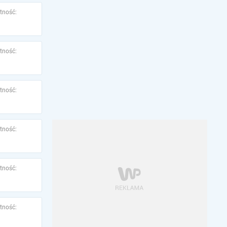
tność:
tność:
tność:
tność:
tność:
tność: