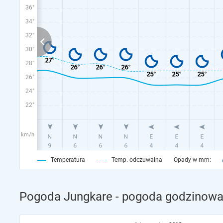
36°
34°
32°
30°
28°
26°
24°
22°
km/h
Temperatura
Temp. odczuwalna
Opady w mm:
Pogoda Jungkare - pogoda godzinowa 