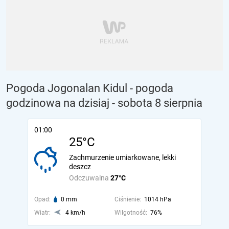
Pogoda Jogonalan Kidul - pogoda
godzinowa na dzisiaj
- sobota 8 sierpnia
01:00
25°C
Zachmurzenie umiarkowane, lekki
deszcz
Odczuwalna
27°C
Opad:
0 mm
Ciśnienie:
1014 hPa
Wiatr:
4 km/h
Wilgotność:
76%