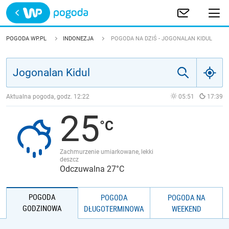
Trwa ładowanie
POLSKA
POGODA WP.PL
INDONEZJA
POGODA NA DZIŚ - JOGONALAN KIDUL
EUROPA
ŚWIAT
Aktualna pogoda, godz.
12:22
05:51
17:39
25
JAKOŚĆ POWIETRZA
Zachmurzenie umiarkowane, lekki
deszcz
Odczuwalna 27°C
POGODA
POGODA
POGODA NA
GODZINOWA
DŁUGOTERMINOWA
WEEKEND