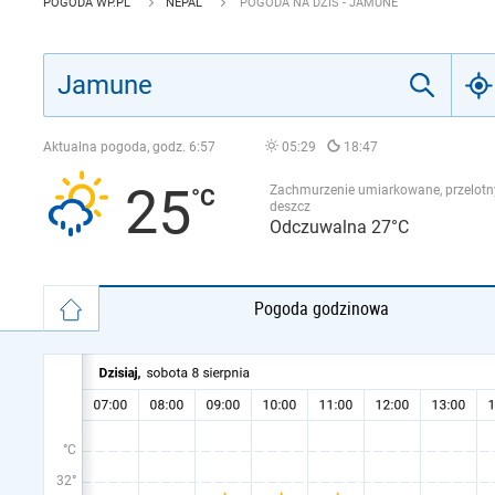
POGODA WP.PL
NEPAL
POGODA NA DZIŚ - JAMUNE
Aktualna pogoda, godz.
6:57
05:29
18:47
25
Zachmurzenie umiarkowane, przelotn
deszcz
Odczuwalna 27°C
Pogoda godzinowa
°C
32°