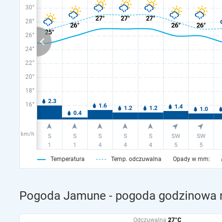
30°
28°
26°
24°
22°
20°
18°
16°
km/h
Temperatura
Temp. odczuwalna
Opady w mm:
Pogoda Jamune - pogoda godzinowa n
Odczuwalna
27°C