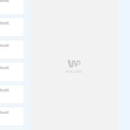
tność:
tność:
tność:
tność:
tność:
tność: