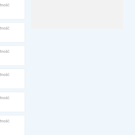
tność:
tność:
tność:
tność:
tność:
tność: