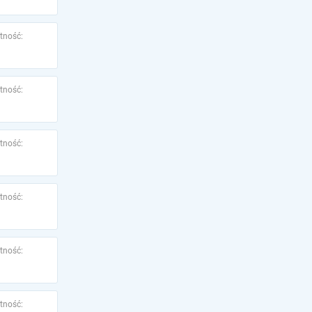
tność:
tność:
tność:
tność:
tność:
tność: