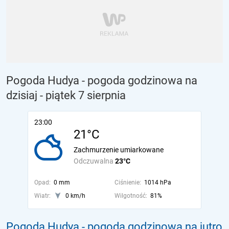
Pogoda Hudya - pogoda godzinowa na
dzisiaj
- piątek 7 sierpnia
23:00
21°C
Zachmurzenie umiarkowane
Odczuwalna
23°C
Opad:
0 mm
Ciśnienie:
1014 hPa
Wiatr:
0 km/h
Wilgotność:
81%
Pogoda Hudya - pogoda godzinowa na jutro