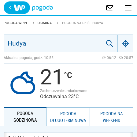
Trwa ładowanie
POLSKA
POGODA WP.PL
UKRAINA
POGODA NA DZIŚ - HUDYA
EUROPA
ŚWIAT
Aktualna pogoda, godz.
10:55
06:12
20:57
21
JAKOŚĆ POWIETRZA
Zachmurzenie umiarkowane
Odczuwalna 23°C
POGODA
POGODA
POGODA NA
GODZINOWA
DŁUGOTERMINOWA
WEEKEND