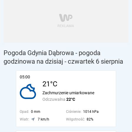
Pogoda Gdynia Dąbrowa - pogoda
godzinowa na dzisiaj
- czwartek 6 sierpnia
05:00
21°C
Zachmurzenie umiarkowane
Odczuwalna
22°C
Opad:
0 mm
Ciśnienie:
1014 hPa
Wiatr:
7 km/h
Wilgotność:
82%