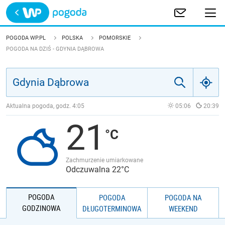
Trwa ładowanie
POLSKA
POGODA WP.PL
POLSKA
POMORSKIE
POGODA NA DZIŚ - GDYNIA DĄBROWA
EUROPA
ŚWIAT
Aktualna pogoda, godz.
4:05
05:06
20:39
JAKOŚĆ POWIETRZA
21
Zachmurzenie umiarkowane
Odczuwalna 22°C
POGODA
POGODA
POGODA NA
GODZINOWA
DŁUGOTERMINOWA
WEEKEND