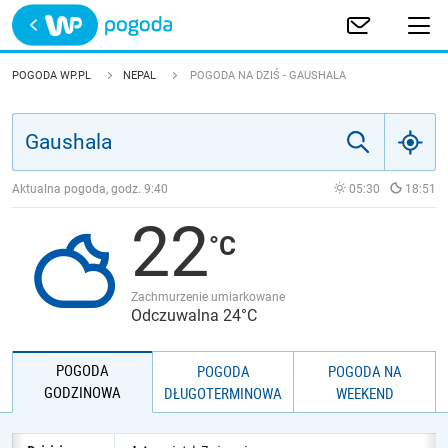
Trwa ładowanie
POLSKA
POGODA WP.PL
NEPAL
POGODA NA DZIŚ - GAUSHALA
EUROPA
ŚWIAT
Aktualna pogoda, godz.
9:40
05:30
18:51
22
JAKOŚĆ POWIETRZA
Zachmurzenie umiarkowane
Odczuwalna 24°C
POGODA
POGODA
POGODA NA
GODZINOWA
DŁUGOTERMINOWA
WEEKEND