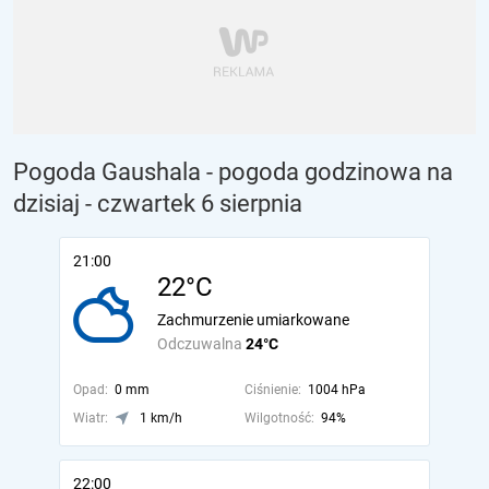
Pogoda Gaushala - pogoda godzinowa na
dzisiaj
- czwartek 6 sierpnia
21:00
22°C
Zachmurzenie umiarkowane
Odczuwalna
24°C
Opad:
0 mm
Ciśnienie:
1004 hPa
Wiatr:
1 km/h
Wilgotność:
94%
22:00