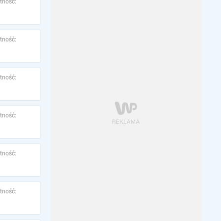
tność:
tność:
tność:
tność:
tność:
tność: