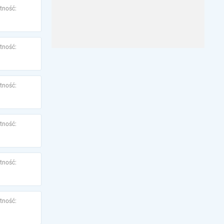
tność:
tność:
tność:
tność:
tność:
tność: