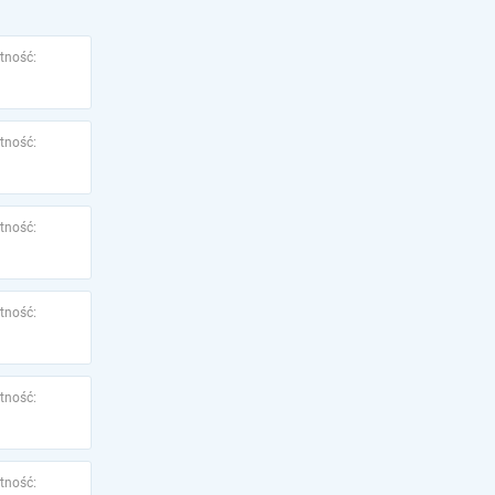
tność:
tność:
tność:
tność:
tność:
tność: