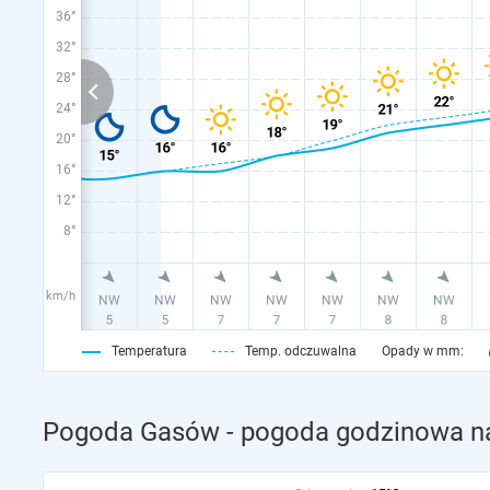
36°
32°
28°
24°
20°
16°
12°
8°
km/h
Temperatura
Temp. odczuwalna
Opady w mm:
Pogoda Gasów - pogoda godzinowa na