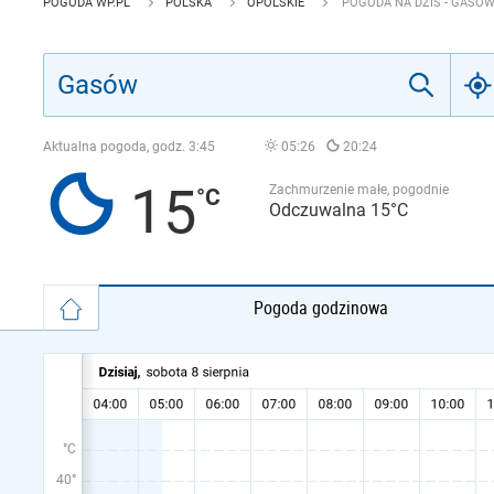
POGODA WP.PL
POLSKA
OPOLSKIE
POGODA NA DZIŚ - GASÓ
Aktualna pogoda, godz.
3:45
05:26
20:24
15
Zachmurzenie małe, pogodnie
Odczuwalna 15°C
Pogoda godzinowa
°C
40°