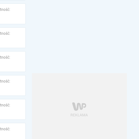
tność:
tność:
tność:
tność:
tność:
tność: