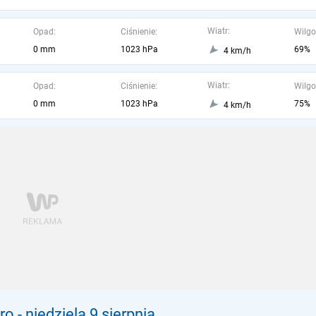
Wiatr:
Opad:
Ciśnienie:
Wilgo
0 mm
1023 hPa
69%
4 km/h
Wiatr:
Opad:
Ciśnienie:
Wilgo
0 mm
1023 hPa
75%
4 km/h
ro
- niedziela 9 sierpnia