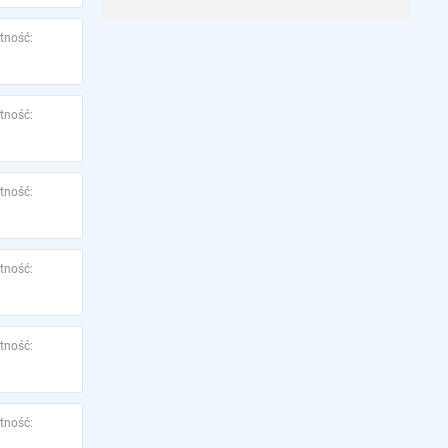
tność:
tność:
tność:
tność:
tność:
tność: