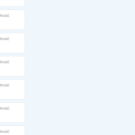
tność:
tność:
tność:
tność:
tność:
tność: