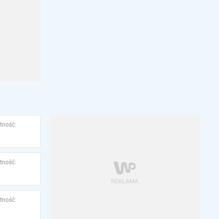
tność:
tność:
tność: