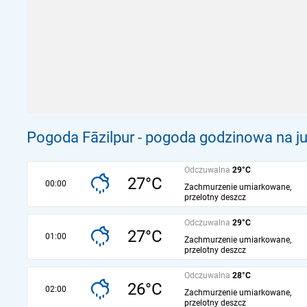
Pogoda Fāzilpur - pogoda godzinowa na ju
Odczuwalna
29°C
27°C
00:00
Zachmurzenie umiarkowane,
przelotny deszcz
Odczuwalna
29°C
27°C
01:00
Zachmurzenie umiarkowane,
przelotny deszcz
Odczuwalna
28°C
26°C
02:00
Zachmurzenie umiarkowane,
przelotny deszcz