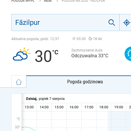
POGODA WP.PL
INDIE
POGODA NA DZIŚ - FĀZILPUR
Aktualna pogoda, godz.
12:37
05:30
18:46
30
Zachmurzenie duże
Odczuwalna 33°C
Pogoda godzinowa
°C
33°