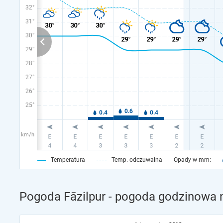
32°
31°
30°
29°
28°
27°
26°
25°
km/h
Temperatura
Temp. odczuwalna
Opady w mm:
Pogoda Fāzilpur - pogoda godzinowa n