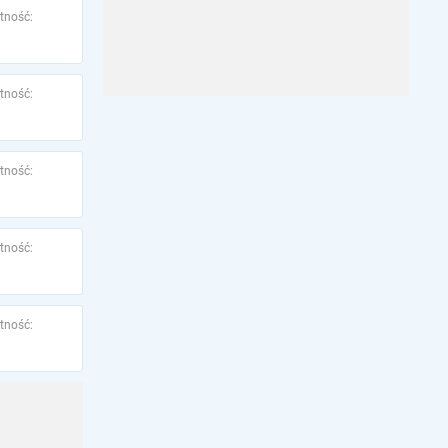
tność:
tność:
tność:
tność:
tność: