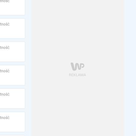
tność:
tność:
tność:
tność:
tność:
tność: