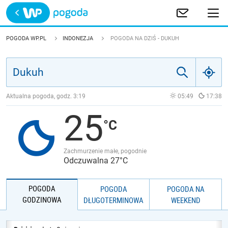
Trwa ładowanie
POLSKA
POGODA WP.PL
INDONEZJA
POGODA NA DZIŚ - DUKUH
EUROPA
ŚWIAT
Aktualna pogoda, godz.
3:19
05:49
17:38
25
JAKOŚĆ POWIETRZA
Zachmurzenie małe, pogodnie
Odczuwalna 27°C
POGODA
POGODA
POGODA NA
GODZINOWA
DŁUGOTERMINOWA
WEEKEND