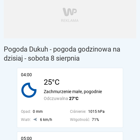
Pogoda Dukuh - pogoda godzinowa na
dzisiaj
- sobota 8 sierpnia
04:00
25°C
Zachmurzenie małe, pogodnie
Odczuwalna
27°C
Opad:
0 mm
Ciśnienie:
1015 hPa
Wiatr:
6 km/h
Wilgotność:
71%
05:00