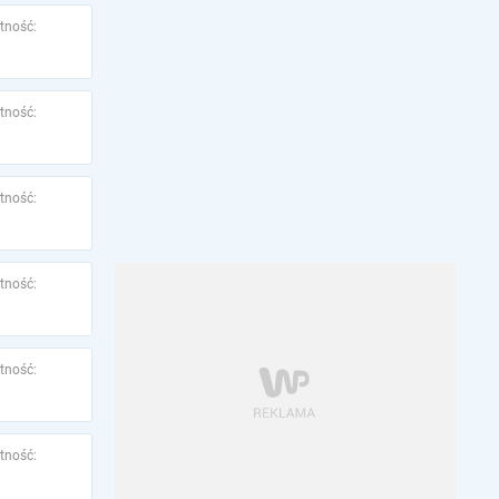
tność:
tność:
tność:
tność:
tność:
tność: