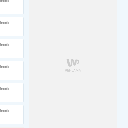
tność:
tność:
tność:
tność:
tność:
tność: