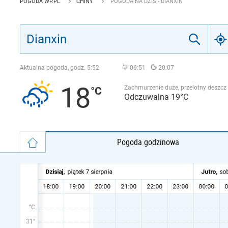
POGODA WP.PL
CHINY
POGODA NA DZIŚ - DIANXIN
Aktualna pogoda, godz.
5:52
06:51
20:07
18
Zachmurzenie duże, przelotny deszcz
Odczuwalna 19°C
Pogoda godzinowa
°C
31°