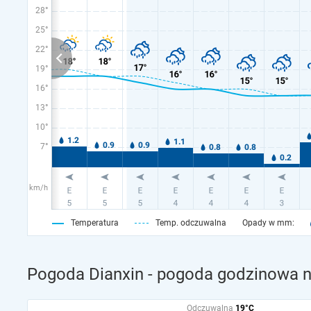
28°
25°
22°
19°
16°
13°
10°
7°
km/h
Temperatura
Temp. odczuwalna
Opady w mm:
Pogoda Dianxin - pogoda godzinowa na
Odczuwalna
19°C