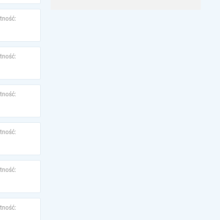
tność:
tność:
tność:
tność:
tność:
tność: