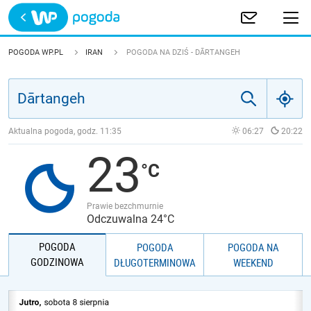
Trwa ładowanie
POLSKA
POGODA WP.PL
IRAN
POGODA NA DZIŚ - DĀRTANGEH
EUROPA
ŚWIAT
Aktualna pogoda, godz.
11:35
06:27
20:22
23
JAKOŚĆ POWIETRZA
Prawie bezchmurnie
Odczuwalna 24°C
POGODA
POGODA
POGODA NA
GODZINOWA
DŁUGOTERMINOWA
WEEKEND