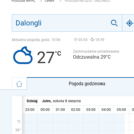
POGODA WP.PL
CHINY
POGODA NA DZIŚ - DALONGLI
Aktualna pogoda, godz.
10:06
05:43
18:59
27
Zachmurzenie umiarkowane
Odczuwalna 29°C
Pogoda godzinowa
°C
38°