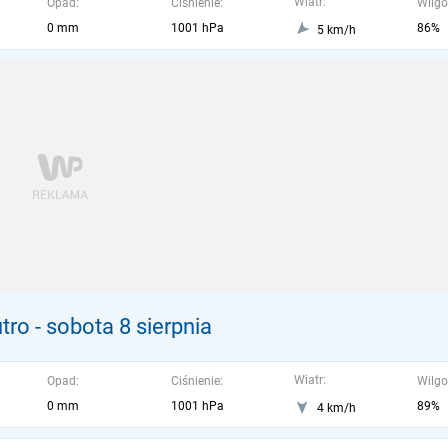
Wiatr:
Opad:
Ciśnienie:
Wilgo
0 mm
1001 hPa
86%
5 km/h
tro
- sobota 8 sierpnia
Wiatr:
Opad:
Ciśnienie:
Wilgo
0 mm
1001 hPa
89%
4 km/h