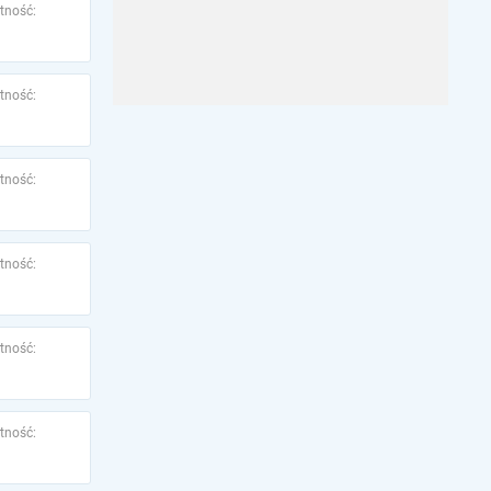
tność:
tność:
tność:
tność:
tność:
tność: