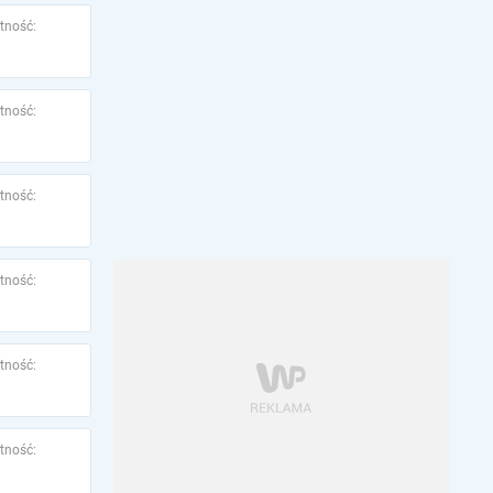
tność:
tność:
tność:
tność:
tność:
tność: