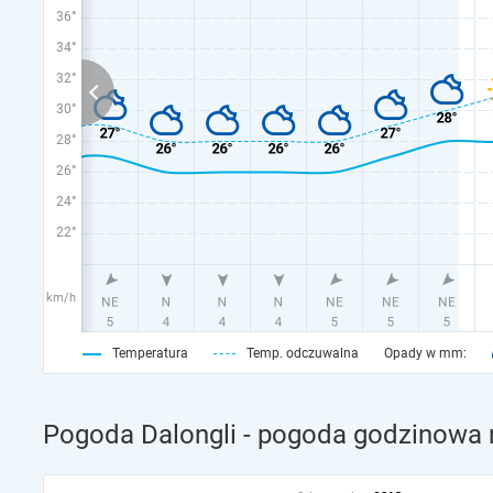
36°
34°
32°
30°
28°
26°
24°
22°
km/h
Temperatura
Temp. odczuwalna
Opady w mm:
Pogoda Dalongli - pogoda godzinowa n