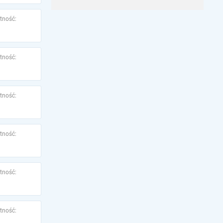
tność:
tność:
tność:
tność:
tność:
tność: