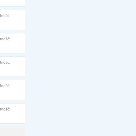
tność:
tność:
tność:
tność:
tność: