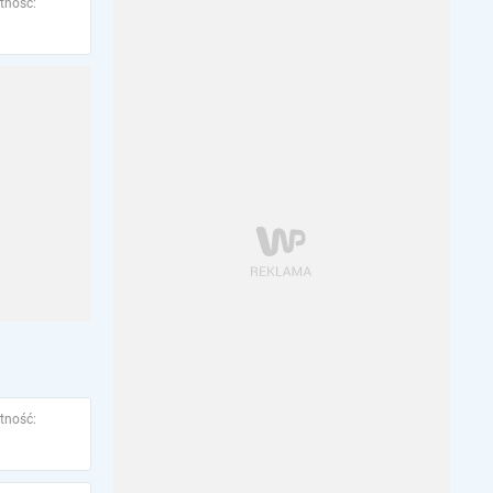
tność:
tność: