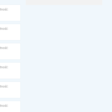
tność:
tność:
tność:
tność:
tność:
tność: