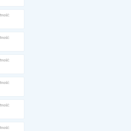
tność:
tność:
tność:
tność:
tność:
tność: