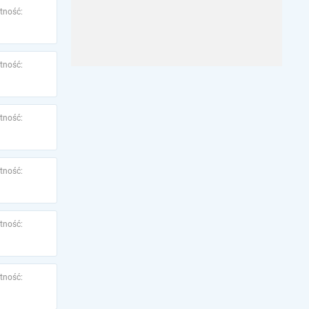
tność:
tność:
tność:
tność:
tność:
tność: