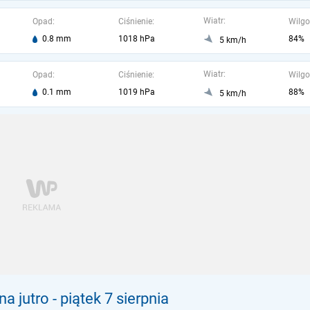
Wiatr:
Opad:
Ciśnienie:
Wilgo
0.8 mm
1018 hPa
84%
5 km/h
Wiatr:
Opad:
Ciśnienie:
Wilgo
0.1 mm
1019 hPa
88%
5 km/h
a jutro
- piątek 7 sierpnia