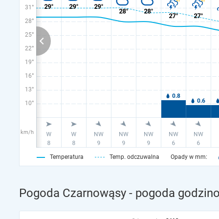
31°
28°
25°
22°
19°
16°
13°
10°
km/h
Temperatura
Temp. odczuwalna
Opady w mm:
Pogoda Czarnowąsy - pogoda godzinow