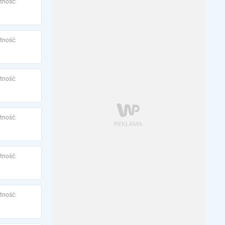
tność:
tność:
tność:
tność:
tność:
tność: