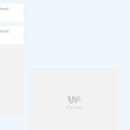
tność:
tność: