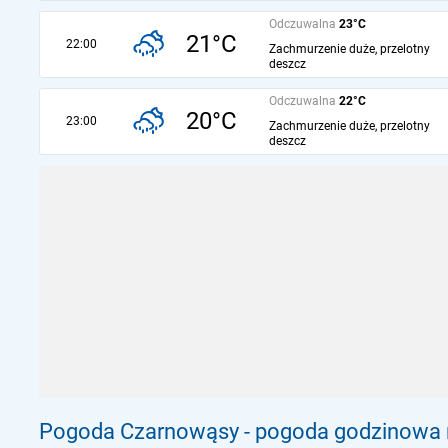
Odczuwalna
23°C
21°C
22:00
Zachmurzenie duże, przelotny
deszcz
Odczuwalna
22°C
20°C
23:00
Zachmurzenie duże, przelotny
deszcz
Pogoda Czarnowąsy - pogoda godzinowa n