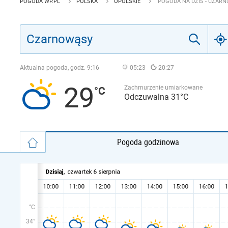
POGODA WP.PL
POLSKA
OPOLSKIE
POGODA NA DZIŚ - CZAR
Aktualna pogoda, godz.
9:16
05:23
20:27
29
Zachmurzenie umiarkowane
Odczuwalna 31°C
Pogoda godzinowa
°C
34°