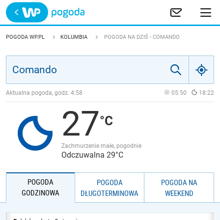
Trwa ładowanie
POLSKA
POGODA WP.PL
KOLUMBIA
POGODA NA DZIŚ - COMANDO
EUROPA
ŚWIAT
Aktualna pogoda, godz.
4:58
05:50
18:22
27
JAKOŚĆ POWIETRZA
Zachmurzenie małe, pogodnie
Odczuwalna 29°C
POGODA
POGODA
POGODA NA
GODZINOWA
DŁUGOTERMINOWA
WEEKEND