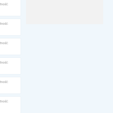
tność:
tność:
tność:
tność:
tność:
tność: