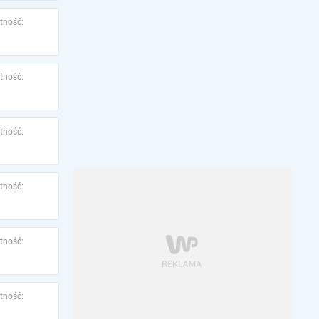
tność:
tność:
tność:
tność:
tność:
tność: