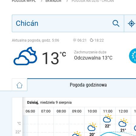
POGODA WP.PL
EKWADOR
POGODA NA DZIŚ - CHICÁN
Aktualna pogoda, godz.
5:06
06:21
18:22
13
Zachmurzenie duże
Odczuwalna 13°C
Pogoda godzinowa
°C
22°