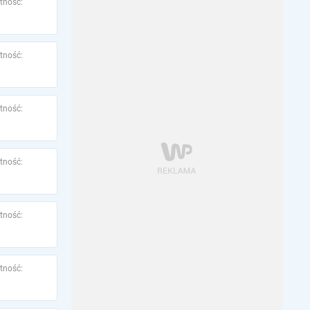
tność:
tność:
tność:
tność:
tność:
tność: