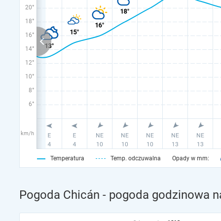
20°
18°
16°
14°
12°
10°
8°
6°
km/h
Temperatura
Temp. odczuwalna
Opady w mm:
Pogoda Chicán - pogoda godzinowa na