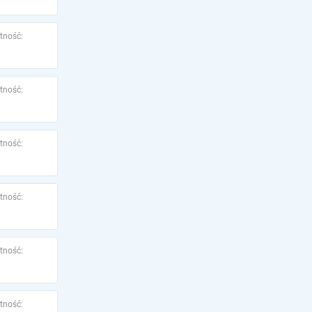
tność:
tność:
tność:
tność:
tność:
tność: