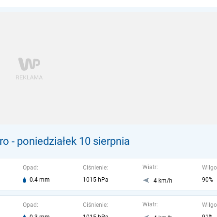
ro
- poniedziałek 10 sierpnia
Wiatr:
Opad:
Ciśnienie:
Wilgo
0.4 mm
1015 hPa
90%
4 km/h
Wiatr:
Opad:
Ciśnienie:
Wilgo