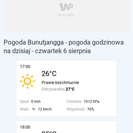
Pogoda Bunutjangga - pogoda godzinowa
na dzisiaj
- czwartek 6 sierpnia
17:00
26°C
Prawie bezchmurnie
Odczuwalna
27°C
Opad:
0 mm
Ciśnienie:
1012 hPa
Wiatr:
12 km/h
Wilgotność:
76%
18:00