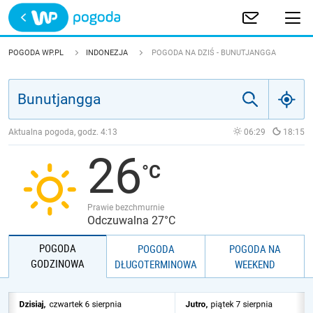
Trwa ładowanie
POLSKA
POGODA WP.PL
INDONEZJA
POGODA NA DZIŚ - BUNUTJANGGA
EUROPA
ŚWIAT
Aktualna pogoda, godz.
4:13
06:29
18:15
26
JAKOŚĆ POWIETRZA
Prawie bezchmurnie
Odczuwalna 27°C
POGODA
POGODA
POGODA NA
GODZINOWA
DŁUGOTERMINOWA
WEEKEND