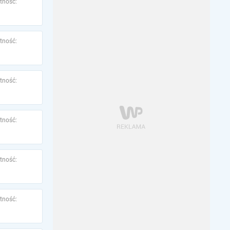
tność:
tność:
tność:
tność:
tność:
tność: