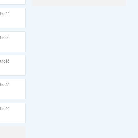
tność:
tność:
tność:
tność:
tność: