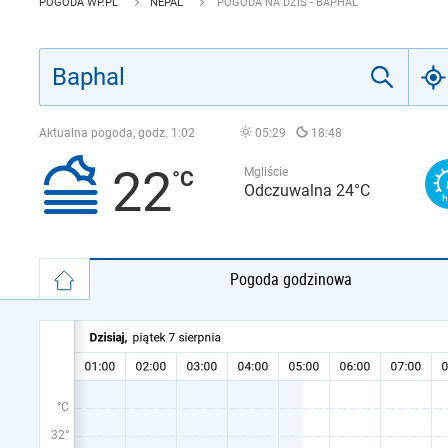
POGODA WP.PL
NEPAL
POGODA NA DZIŚ - BAPHAL
Aktualna pogoda, godz.
1:02
05:29
18:48
22
Mgliście
Odczuwalna 24°C
Pogoda godzinowa
°C
32°