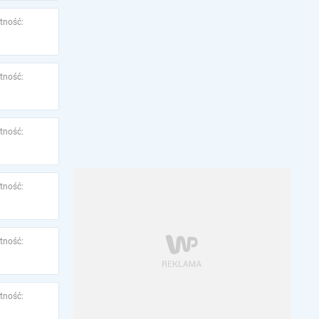
tność:
tność:
tność:
tność:
tność:
tność: