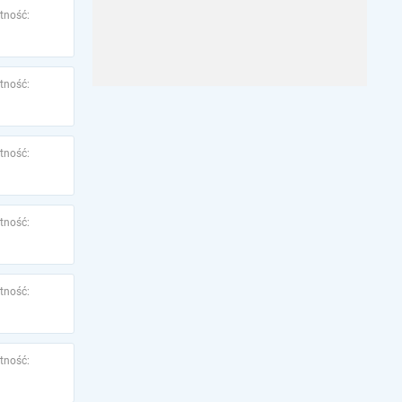
tność:
tność:
tność:
tność:
tność:
tność: