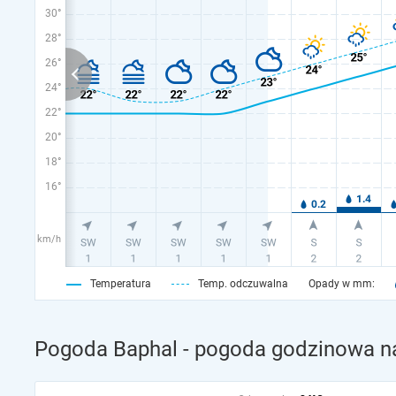
30°
28°
26°
24°
22°
20°
18°
16°
km/h
Temperatura
Temp. odczuwalna
Opady w mm:
Pogoda Baphal - pogoda godzinowa na