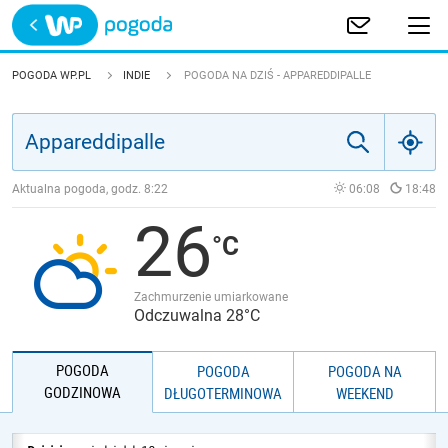
Trwa ładowanie
POLSKA
POGODA WP.PL
INDIE
POGODA NA DZIŚ - APPAREDDIPALLE
EUROPA
ŚWIAT
Aktualna pogoda, godz.
8:22
06:08
18:48
26
JAKOŚĆ POWIETRZA
Zachmurzenie umiarkowane
Odczuwalna 28°C
POGODA
POGODA
POGODA NA
GODZINOWA
DŁUGOTERMINOWA
WEEKEND