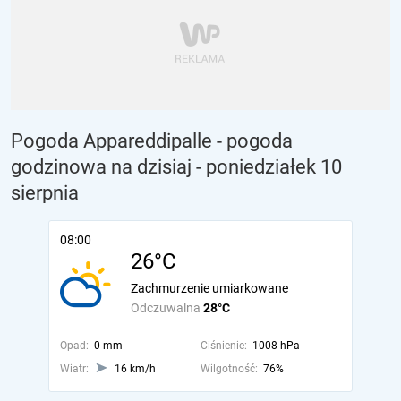
Pogoda Appareddipalle - pogoda
godzinowa na dzisiaj
- poniedziałek 10
sierpnia
08:00
26°C
Zachmurzenie umiarkowane
Odczuwalna
28°C
Opad:
0 mm
Ciśnienie:
1008 hPa
Wiatr:
16 km/h
Wilgotność:
76%