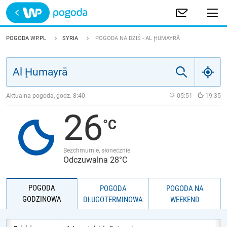
Trwa ładowanie
POLSKA
POGODA WP.PL
SYRIA
POGODA NA DZIŚ - AL ḨUMAYRĀ
EUROPA
ŚWIAT
Aktualna pogoda, godz.
8:40
05:51
19:35
26
JAKOŚĆ POWIETRZA
Bezchmurnie, słonecznie
Odczuwalna 28°C
POGODA
POGODA
POGODA NA
GODZINOWA
DŁUGOTERMINOWA
WEEKEND