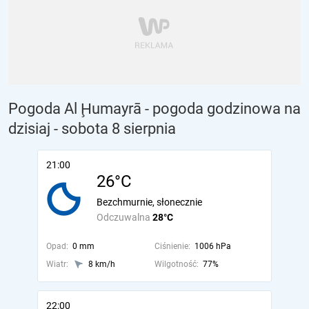
Pogoda Al Ḩumayrā - pogoda godzinowa na
dzisiaj
- sobota 8 sierpnia
21:00
26°C
Bezchmurnie, słonecznie
Odczuwalna
28°C
Opad:
0 mm
Ciśnienie:
1006 hPa
Wiatr:
8 km/h
Wilgotność:
77%
22:00