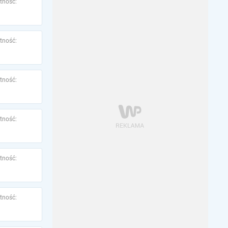
tność:
tność:
tność:
tność:
tność:
tność: