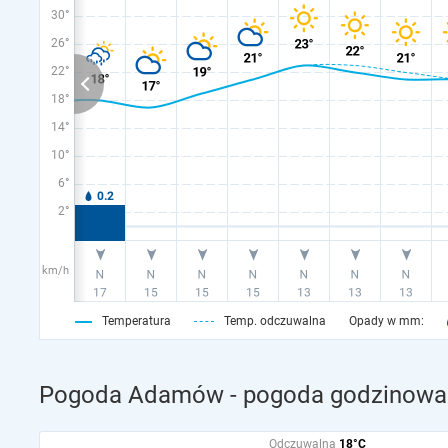
30°
26°
22°
18°
14°
10°
6°
2°
km/h
Temperatura
Temp. odczuwalna
Opady w mm:
Pogoda Adamów - pogoda godzinowa n
Odczuwalna
18°C