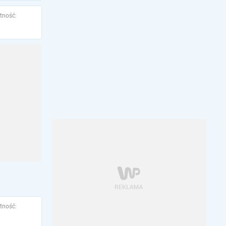
tność:
tność: