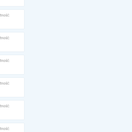
tność:
tność:
tność:
tność:
tność:
tność: