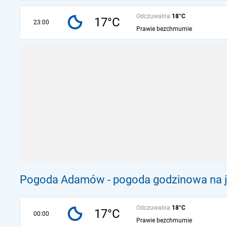
Odczuwalna
18°C
17°C
23:00
Prawie bezchmurnie
Pogoda Adamów - pogoda godzinowa na j
Odczuwalna
18°C
17°C
00:00
Prawie bezchmurnie