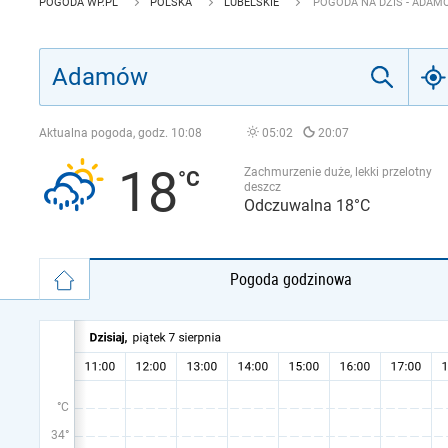
POGODA WP.PL
POLSKA
LUBELSKIE
POGODA NA DZIŚ - ADA
Aktualna pogoda, godz.
10:08
05:02
20:07
18
Zachmurzenie duże, lekki przelotny
deszcz
Odczuwalna 18°C
Pogoda godzinowa
°C
34°