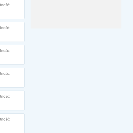
tność:
tność:
tność:
tność:
tność:
tność: