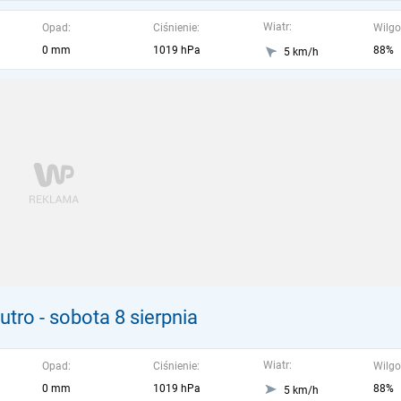
Wiatr:
Opad:
Ciśnienie:
Wilgo
0 mm
1019 hPa
88%
5 km/h
utro
- sobota 8 sierpnia
Wiatr:
Opad:
Ciśnienie:
Wilgo
0 mm
1019 hPa
88%
5 km/h