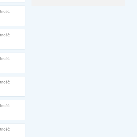
tność:
tność:
tność:
tność:
tność:
tność: