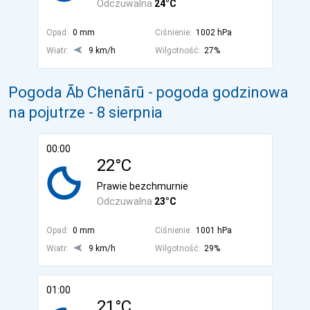
Odczuwalna
24°C
Opad:
0 mm
Ciśnienie:
1002 hPa
Wiatr:
9 km/h
Wilgotność:
27%
Pogoda Āb Chenārū - pogoda godzinowa
na pojutrze
- 8 sierpnia
00:00
22°C
Prawie bezchmurnie
Odczuwalna
23°C
Opad:
0 mm
Ciśnienie:
1001 hPa
Wiatr:
9 km/h
Wilgotność:
29%
01:00
21°C