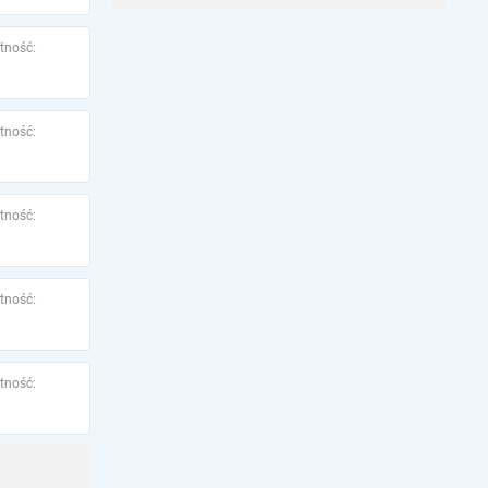
tność:
tność:
tność:
tność:
tność: