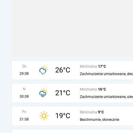
So
Minimalna
17°C
26°C
29.08
Zachmurzenie umiarkowane, des
N
Minimalna
16°C
21°C
30.08
Zachmurzenie umiarkowane, ule
Pn
Minimalna
9°C
19°C
31.08
Bezchmurnie, słonecznie