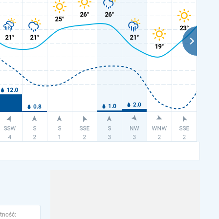
tność: