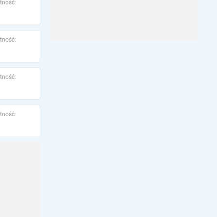
tność:
tność:
tność:
tność: