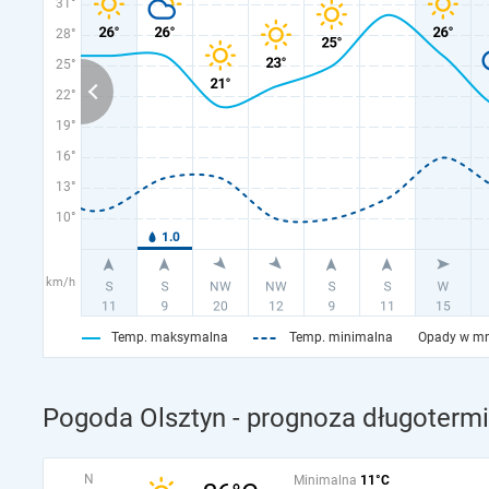
31°
28°
25°
22°
19°
16°
13°
10°
km/h
Temp. maksymalna
Temp. minimalna
Opady w m
Pogoda Olsztyn - prognoza długoterm
N
Minimalna
11°C