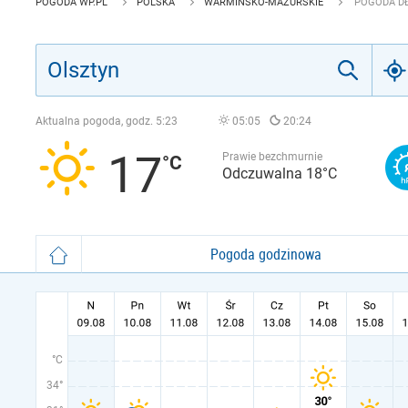
POGODA WP.PL
POLSKA
WARMIŃSKO-MAZURSKIE
POGODA D
Aktualna pogoda, godz.
5:23
05:05
20:24
17
Prawie bezchmurnie
Odczuwalna 18°C
Pogoda godzinowa
°C
34°