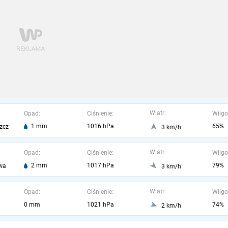
Wiatr:
Opad:
Ciśnienie:
Wilgo
1 mm
1016 hPa
65%
zcz
3 km/h
Wiatr:
Opad:
Ciśnienie:
Wilgo
2 mm
1017 hPa
79%
wa
3 km/h
Wiatr:
Opad:
Ciśnienie:
Wilgo
0 mm
1021 hPa
74%
2 km/h