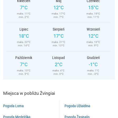
Kwiecień
Maj
Czerwiec
7°C
12°C
15°C
maks. 11°C
maks. 17°C
maks. 19°C
min. 2°C
min. 7°C
min. 11°C
Lipiec
Sierpień
Wrzesień
18°C
17°C
12°C
maks. 22°C
maks. 21°C
maks. 16°C
min. 14°C
min. 13°C
min. 9°C
Październik
Listopad
Grudzień
7°C
2°C
-1°C
maks. 10°C
maks. 4°C
maks. 1°C
min. 5°C
min. 0°C
min. -3°C
Miejsca w pobliżu Žvingiai
Pogoda Loma
Pogoda Užlaidinė
Pogoda Medeliškė
Pogoda Žąsinalis