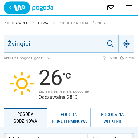
Trwa ładowanie
POLSKA
POGODA WP.PL
LITWA
POGODA NA JUTRO - ŽVINGIAI
EUROPA
ŚWIAT
Aktualna pogoda, godz.
3:28
05:48
21:29
26
JAKOŚĆ POWIETRZA
Zachmurzenie małe, pogodnie
Odczuwalna 28°C
POGODA
POGODA
POGODA NA
GODZINOWA
DŁUGOTERMINOWA
WEEKEND