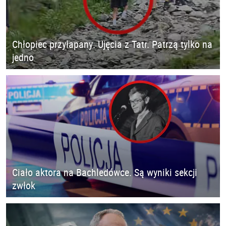
Chłopiec przyłapany. Ujęcia z Tatr. Patrzą tylko na
jedno
Ciało aktora na Bachledówce. Są wyniki sekcji
zwłok