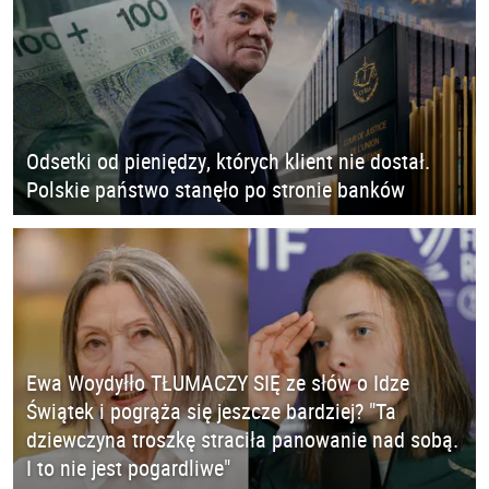
Odsetki od pieniędzy, których klient nie dostał.
Polskie państwo stanęło po stronie banków
Ewa Woydyłło TŁUMACZY SIĘ ze słów o Idze
Świątek i pogrąża się jeszcze bardziej? "Ta
dziewczyna troszkę straciła panowanie nad sobą.
I to nie jest pogardliwe"