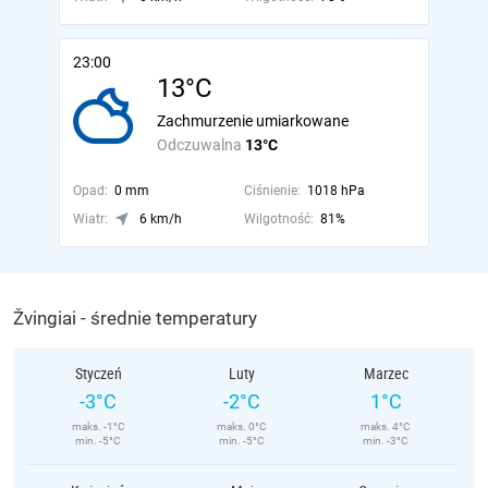
23:00
13°C
Zachmurzenie umiarkowane
Odczuwalna
13°C
Opad:
0 mm
Ciśnienie:
1018 hPa
Wiatr:
6 km/h
Wilgotność:
81%
Žvingiai - średnie temperatury
Styczeń
Luty
Marzec
-3°C
-2°C
1°C
maks. -1°C
maks. 0°C
maks. 4°C
min. -5°C
min. -5°C
min. -3°C