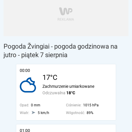
Pogoda Žvingiai - pogoda godzinowa na
jutro
- piątek 7 sierpnia
00:00
17°C
Zachmurzenie umiarkowane
Odczuwalna
18°C
Opad:
0 mm
Ciśnienie:
1015 hPa
Wiatr:
5 km/h
Wilgotność:
89%
01:00