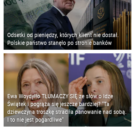
Odsetki od pieniędzy, których klient nie dostał.
Polskie państwo stanęło po stronie banków
Ewa Woydyłło TŁUMACZY SIĘ ze słów o Idze
Świątek i pogrąża się jeszcze bardziej? "Ta
dziewczyna troszkę straciła panowanie nad sobą.
I to nie jest pogardliwe"