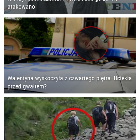
atakowano
Walentyna wyskoczyła z czwartego piętra. Uciekła
przed gwałtem?