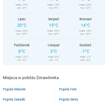
maks. 13°C
maks. 19°C
maks. 22°C
min. 4°C
min. 9°C
min. 12°C
Lipiec
Sierpień
Wrzesień
20°C
19°C
14°C
maks. 24°C
maks. 23°C
maks. 18°C
min. 15°C
min. 14°C
min. 10°C
Październik
Listopad
Grudzień
8°C
3°C
-1°C
maks. 12°C
maks. 6°C
maks. 1°C
min. 5°C
min. 1°C
min. -3°C
Miejsca w pobliżu Żórawlówka
Pogoda Siliwonki
Pogoda Felin
Pogoda Zawadki
Pogoda Swory