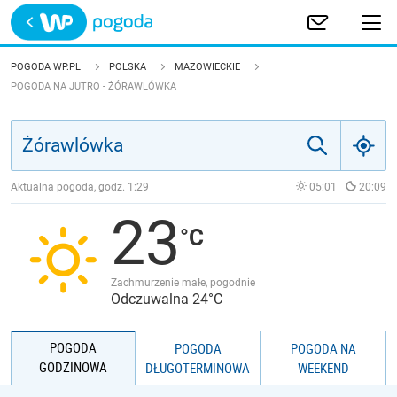
Trwa ładowanie
POLSKA
POGODA WP.PL
POLSKA
MAZOWIECKIE
POGODA NA JUTRO - ŻÓRAWLÓWKA
EUROPA
ŚWIAT
Aktualna pogoda, godz.
1:29
05:01
20:09
JAKOŚĆ POWIETRZA
23
Zachmurzenie małe, pogodnie
Odczuwalna 24°C
POGODA
POGODA
POGODA NA
GODZINOWA
DŁUGOTERMINOWA
WEEKEND