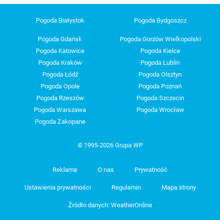
Pogoda Białystok
Pogoda Bydgoszcz
Pogoda Gdańsk
Pogoda Gorzów Wielkopolski
Pogoda Katowice
Pogoda Kielce
Pogoda Kraków
Pogoda Lublin
Pogoda Łódź
Pogoda Olsztyn
Pogoda Opole
Pogoda Poznań
Pogoda Rzeszów
Pogoda Szczecin
Pogoda Warszawa
Pogoda Wrocław
Pogoda Zakopane
© 1995-2026 Grupa WP
Reklama
O nas
Prywatność
Ustawienia prywatności
Regulamin
Mapa strony
Źródło danych: WeatherOnline