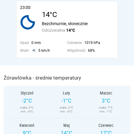
23:00
14°C
Bezchmurnie, słonecznie
Odczuwalna
14°C
Opad:
0 mm
Ciśnienie:
1019 hPa
Wiatr:
5 km/h
Wilgotność:
68%
Żórawlówka - średnie temperatury
Styczeń
Luty
Marzec
-2°C
-1°C
3°C
maks. 0°C
maks. 2°C
maks. 7°C
min. -4°C
min. -4°C
min. -1°C
Kwiecień
Maj
Czerwiec
9°C
14°C
17°C