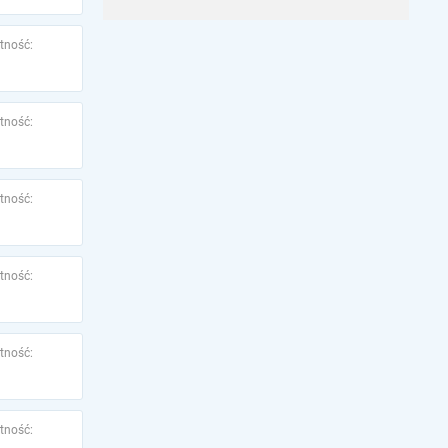
tność:
tność:
tność:
tność:
tność:
tność: