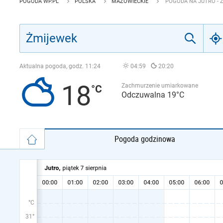
POGODA WP.PL
POLSKA
MAZOWIECKIE
POGODA NA JUTRO - 
Aktualna pogoda, godz.
11:24
04:59
20:20
18
Zachmurzenie umiarkowane
Odczuwalna 19°C
Pogoda godzinowa
°C
31°