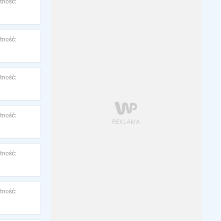
tność:
tność:
tność:
tność:
tność:
tność: