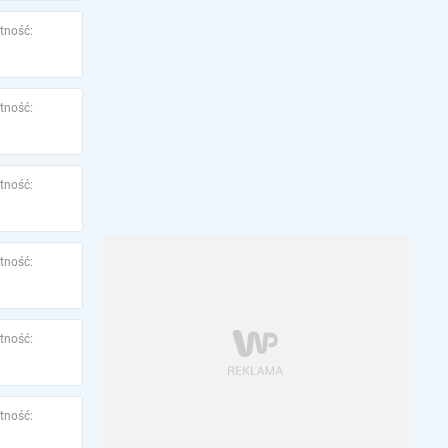
tność:
tność:
tność:
tność:
tność:
tność: