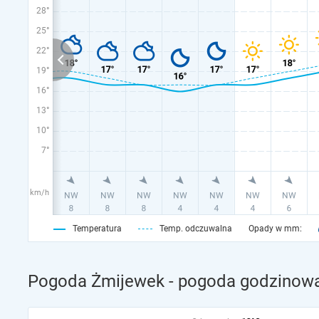
28°
25°
22°
19°
16°
13°
10°
7°
km/h
Temperatura
Temp. odczuwalna
Opady w mm:
Pogoda Żmijewek - pogoda godzinowa