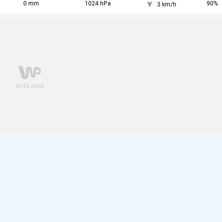
0 mm
1024 hPa
90%
3 km/h