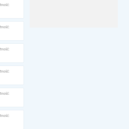
tność:
tność:
tność:
tność:
tność:
tność: