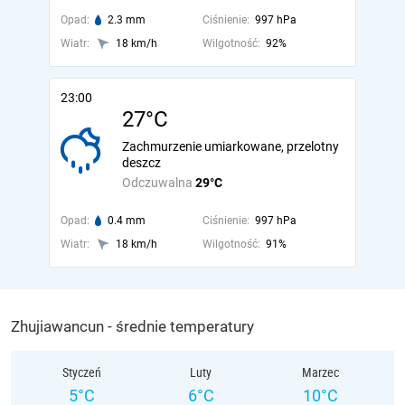
Opad:
2.3 mm
Ciśnienie:
997 hPa
Wiatr:
18 km/h
Wilgotność:
92%
23:00
27°C
Zachmurzenie umiarkowane, przelotny
deszcz
Odczuwalna
29°C
Opad:
0.4 mm
Ciśnienie:
997 hPa
Wiatr:
18 km/h
Wilgotność:
91%
Zhujiawancun - średnie temperatury
Styczeń
Luty
Marzec
5°C
6°C
10°C