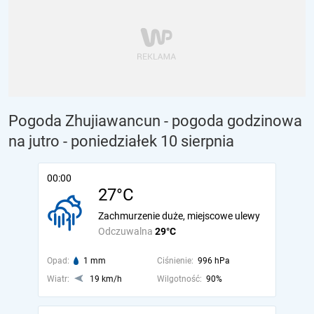
Pogoda Zhujiawancun - pogoda godzinowa
na jutro
- poniedziałek 10 sierpnia
00:00
27°C
Zachmurzenie duże, miejscowe ulewy
Odczuwalna
29°C
Opad:
1 mm
Ciśnienie:
996 hPa
Wiatr:
19 km/h
Wilgotność:
90%