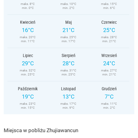
maks. 8°C
maks. 10°C
maks. 15°C
min. 0°C
min. 2°C
min. 6°C
Kwiecień
Maj
Czerwiec
16°C
21°C
25°C
maks. 20°C
maks. 25°C
maks. 28°C
min. 11°C
min. 17°C
min. 21°C
Lipiec
Sierpień
Wrzesień
29°C
28°C
24°C
maks. 32°C
maks. 31°C
maks. 27°C
min. 25°C
min. 25°C
min. 21°C
Październik
Listopad
Grudzień
19°C
13°C
7°C
maks. 23°C
maks. 17°C
maks. 11°C
min. 15°C
min. 9°C
min. 2°C
Miejsca w pobliżu Zhujiawancun