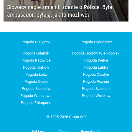
Słowacy nagle zmienili zdanie o Polsce. Była
ambasador: pytają, jak to możliwe?
Pogoda Białystok
Pogoda Bydgoszcz
Pogoda Gdańsk
Pogoda Gorzów Wielkopolski
Pogoda Katowice
Pogoda Kielce
Pogoda Kraków
Pogoda Lublin
Pogoda Łódź
Pogoda Olsztyn
Pogoda Opole
Pogoda Poznań
Pogoda Rzeszów
Pogoda Szczecin
Pogoda Warszawa
Pogoda Wrocław
Pogoda Zakopane
© 1995-2026 Grupa WP
Reklama
O nas
Prywatność