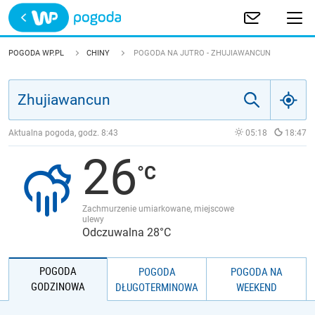
Trwa ładowanie
POLSKA
POGODA WP.PL
CHINY
POGODA NA JUTRO - ZHUJIAWANCUN
EUROPA
ŚWIAT
Aktualna pogoda, godz.
8:43
05:18
18:47
26
JAKOŚĆ POWIETRZA
Zachmurzenie umiarkowane, miejscowe
ulewy
Odczuwalna 28°C
POGODA
POGODA
POGODA NA
GODZINOWA
DŁUGOTERMINOWA
WEEKEND