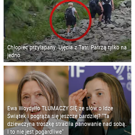
Chłopiec przyłapany. Ujęcia z Tatr. Patrzą tylko na
jedno
Ewa Woydyłło TŁUMACZY SIĘ ze słów o Idze
Świątek i pogrąża się jeszcze bardziej? "Ta
dziewczyna troszkę straciła panowanie nad sobą.
I to nie jest pogardliwe"