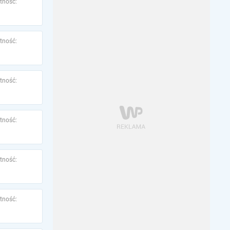
tność:
tność:
tność:
tność:
tność:
tność: