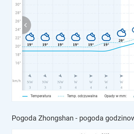
30°
28°
26°
24°
22°
20°
18°
16°
km/h
Temperatura
Temp. odczuwalna
Opady w mm:
Pogoda Zhongshan - pogoda godzinow