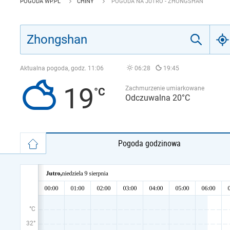
POGODA WP.PL
CHINY
POGODA NA JUTRO - ZHONGSHAN
Aktualna pogoda, godz.
11:06
06:28
19:45
19
Zachmurzenie umiarkowane
Odczuwalna 20°C
Pogoda godzinowa
°C
32°