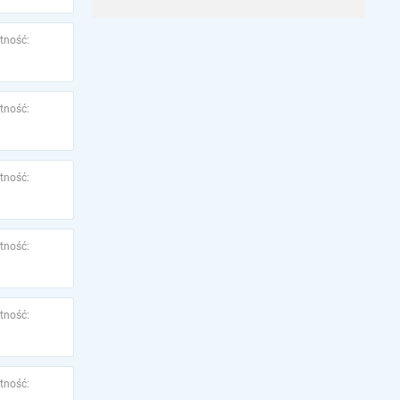
tność:
tność:
tność:
tność:
tność:
tność: