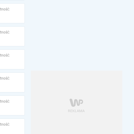
tność:
tność:
tność:
tność:
tność:
tność: