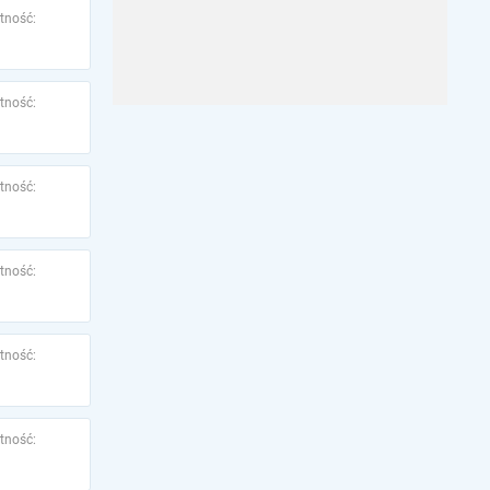
tność:
tność:
tność:
tność:
tność:
tność: