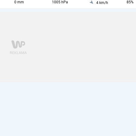
0 mm
1005 hPa
85%
4 km/h