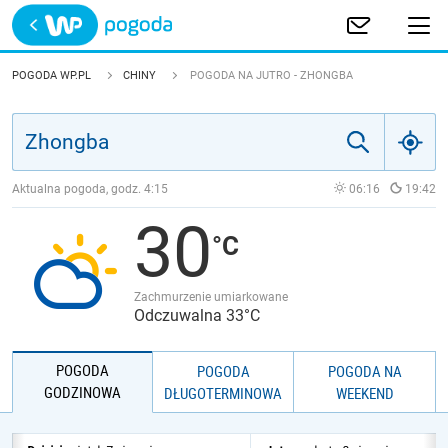
Trwa ładowanie
POLSKA
POGODA WP.PL
CHINY
POGODA NA JUTRO - ZHONGBA
EUROPA
ŚWIAT
Aktualna pogoda, godz.
4:15
06:16
19:42
30
JAKOŚĆ POWIETRZA
Zachmurzenie umiarkowane
Odczuwalna 33°C
POGODA
POGODA
POGODA NA
GODZINOWA
DŁUGOTERMINOWA
WEEKEND