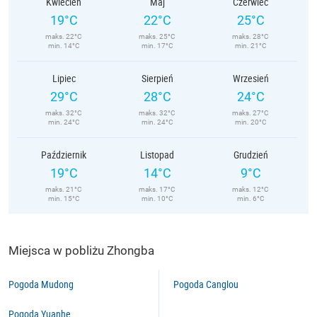
Kwiecień
Maj
Czerwiec
19°C
22°C
25°C
maks. 22°C
maks. 25°C
maks. 28°C
min. 14°C
min. 17°C
min. 21°C
Lipiec
Sierpień
Wrzesień
29°C
28°C
24°C
maks. 32°C
maks. 32°C
maks. 27°C
min. 24°C
min. 24°C
min. 20°C
Październik
Listopad
Grudzień
19°C
14°C
9°C
maks. 21°C
maks. 17°C
maks. 12°C
min. 15°C
min. 10°C
min. 6°C
Miejsca w pobliżu Zhongba
Pogoda Mudong
Pogoda Canglou
Pogoda Yuanhe