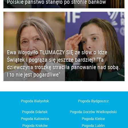
Polskie państwo stanęło po stronie banków
Ewa Woydyłło TŁUMACZY SIĘ ze słów o Idze
Świątek i pogrąża się jeszcze bardziej? "Ta
dziewczyna troszkę straciła panowanie nad sobą.
I to nie jest pogardliwe"
Pogoda Białystok
Pogoda Bydgoszcz
Pogoda Gdańsk
Pogoda Gorzów Wielkopolski
Pogoda Katowice
Pogoda Kielce
Pogoda Kraków
Pogoda Lublin