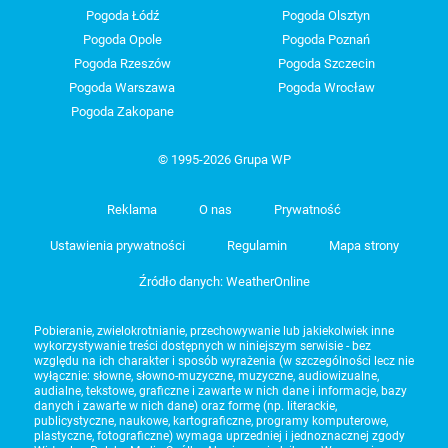
Pogoda Łódź
Pogoda Olsztyn
Pogoda Opole
Pogoda Poznań
Pogoda Rzeszów
Pogoda Szczecin
Pogoda Warszawa
Pogoda Wrocław
Pogoda Zakopane
© 1995-2026 Grupa WP
Reklama
O nas
Prywatność
Ustawienia prywatności
Regulamin
Mapa strony
Źródło danych: WeatherOnline
Pobieranie, zwielokrotnianie, przechowywanie lub jakiekolwiek inne
wykorzystywanie treści dostępnych w niniejszym serwisie - bez
względu na ich charakter i sposób wyrażenia (w szczególności lecz nie
wyłącznie: słowne, słowno-muzyczne, muzyczne, audiowizualne,
audialne, tekstowe, graficzne i zawarte w nich dane i informacje, bazy
danych i zawarte w nich dane) oraz formę (np. literackie,
publicystyczne, naukowe, kartograficzne, programy komputerowe,
plastyczne, fotograficzne) wymaga uprzedniej i jednoznacznej zgody