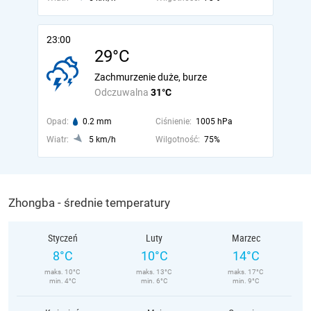
23:00
29°C
Zachmurzenie duże, burze
Odczuwalna
31°C
Opad:
0.2 mm
Ciśnienie:
1005 hPa
Wiatr:
5 km/h
Wilgotność:
75%
Zhongba - średnie temperatury
Styczeń
Luty
Marzec
8°C
10°C
14°C
maks. 10°C
maks. 13°C
maks. 17°C
min. 4°C
min. 6°C
min. 9°C