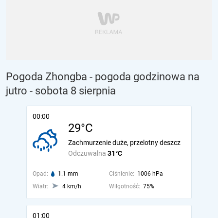
Pogoda Zhongba - pogoda godzinowa na
jutro
- sobota 8 sierpnia
00:00
29°C
Zachmurzenie duże, przelotny deszcz
Odczuwalna
31°C
Opad:
1.1 mm
Ciśnienie:
1006 hPa
Wiatr:
4 km/h
Wilgotność:
75%
01:00