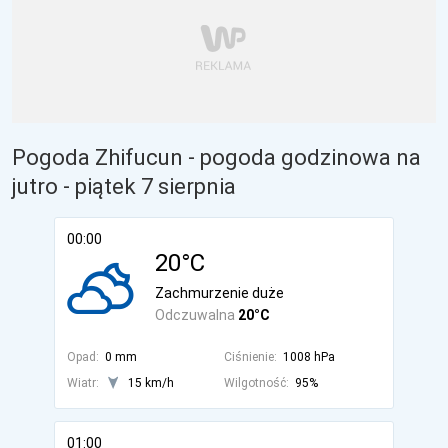
Pogoda Zhifucun - pogoda godzinowa na
jutro
- piątek 7 sierpnia
00:00
20°C
Zachmurzenie duże
Odczuwalna
20°C
Opad:
0 mm
Ciśnienie:
1008 hPa
Wiatr:
15 km/h
Wilgotność:
95%
01:00