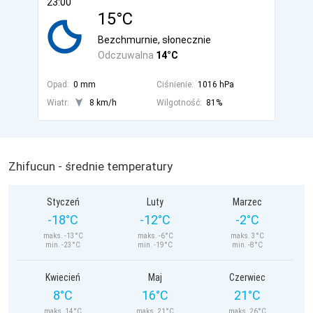
23:00
15°C
Bezchmurnie, słonecznie
Odczuwalna
14°C
Opad:
0 mm
Ciśnienie:
1016 hPa
Wiatr:
8 km/h
Wilgotność:
81%
Zhifucun - średnie temperatury
Styczeń
Luty
Marzec
-18°C
-12°C
-2°C
maks. -13°C
maks. -6°C
maks. 3°C
min. -23°C
min. -19°C
min. -8°C
Kwiecień
Maj
Czerwiec
8°C
16°C
21°C
maks. 14°C
maks. 21°C
maks. 26°C