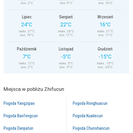
min. 2°C
min. 9°C
min. 16°C
Lipiec
Sierpień
Wrzesień
24°C
22°C
16°C
maks. 27°C
maks. 26°C
maks. 21°C
min. 19°C
min. 17°C
min. 11°C
Październik
Listopad
Grudzień
7°C
-5°C
-15°C
maks. 12°C
maks. 0°C
maks. -10°C
min. 2°C
min. -9°C
min. -20°C
Miejsca w pobliżu Zhifucun
Pogoda Yangzipao
Pogoda Ronghuacun
Pogoda Baofengcun
Pogoda Kuailecun
Pogoda Danjiatun
Pogoda Chunshancun