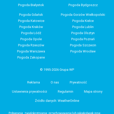
Pogoda Białystok
Pogoda Bydgoszcz
Pogoda Gdańsk
Pogoda Gorzów Wielkopolski
Pogoda Katowice
Pogoda Kielce
Pogoda Kraków
Pogoda Lublin
Pogoda Łódź
Pogoda Olsztyn
Pogoda Opole
Pogoda Poznań
Pogoda Rzeszów
Pogoda Szczecin
Pogoda Warszawa
Pogoda Wrocław
Pogoda Zakopane
© 1995-2026 Grupa WP
Reklama
O nas
Prywatność
Ustawienia prywatności
Regulamin
Mapa strony
Źródło danych: WeatherOnline
Pobieranie, zwielokrotnianie, przechowywanie lub jakiekolwiek inne