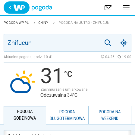
Trwa ładowanie
POLSKA
POGODA WP.PL
CHINY
POGODA NA JUTRO - ZHIFUCUN
EUROPA
ŚWIAT
Aktualna pogoda, godz.
10:41
04:26
19:00
31
JAKOŚĆ POWIETRZA
Zachmurzenie umiarkowane
Odczuwalna 34°C
POGODA
POGODA
POGODA NA
GODZINOWA
DŁUGOTERMINOWA
WEEKEND