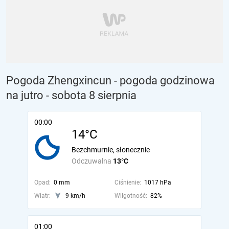
Pogoda Zhengxincun - pogoda godzinowa
na jutro
- sobota 8 sierpnia
00:00
14°C
Bezchmurnie, słonecznie
Odczuwalna
13°C
Opad:
0 mm
Ciśnienie:
1017 hPa
Wiatr:
9 km/h
Wilgotność:
82%
01:00