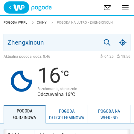
Trwa ładowanie
POLSKA
POGODA WP.PL
CHINY
POGODA NA JUTRO - ZHENGXINCUN
EUROPA
ŚWIAT
Aktualna pogoda, godz.
8:46
04:25
18:56
16
JAKOŚĆ POWIETRZA
Bezchmurnie, słonecznie
Odczuwalna 16°C
POGODA
POGODA
POGODA NA
GODZINOWA
DŁUGOTERMINOWA
WEEKEND