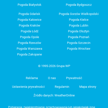
Pogoda Białystok
Pogoda Bydgoszcz
Pogoda Gdańsk
Pogoda Gorzów Wielkopolski
Pogoda Katowice
Pogoda Kielce
Pogoda Kraków
Pogoda Lublin
Pogoda Łódź
Pogoda Olsztyn
Pogoda Opole
Pogoda Poznań
Pogoda Rzeszów
Pogoda Szczecin
Pogoda Warszawa
Pogoda Wrocław
Pogoda Zakopane
© 1995-2026 Grupa WP
Reklama
O nas
Prywatność
Ustawienia prywatności
Regulamin
Mapa strony
Źródło danych: WeatherOnline
Pobieranie, zwielokrotnianie, przechowywanie lub jakiekolwiek inne