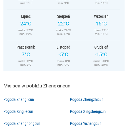
min. 2°C
min. 9°C
min. 16°C
Lipiec
Sierpień
Wrzesień
24°C
22°C
16°C
maks. 27°C
maks. 26°C
maks. 21°C
min. 19°C
min. 17°C
min. 11°C
Październik
Listopad
Grudzień
7°C
-5°C
-15°C
maks. 12°C
maks. 0°C
maks. -10°C
min. 2°C
min. -9°C
min. -20°C
Miejsca w pobliżu Zhengxincun
Pogoda Zhenglicun
Pogoda Zhengzhicun
Pogoda Xingjiecun
Pogoda Xingshengcun
Pogoda Zhenghongcun
Pogoda Yishengcun