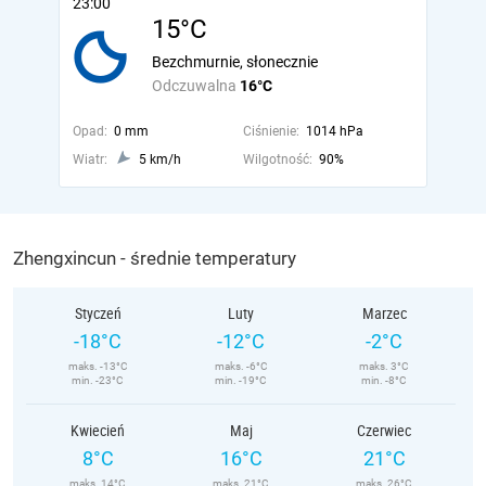
23:00
15°C
Bezchmurnie, słonecznie
Odczuwalna
16°C
Opad:
0 mm
Ciśnienie:
1014 hPa
Wiatr:
5 km/h
Wilgotność:
90%
Zhengxincun - średnie temperatury
Styczeń
Luty
Marzec
-18°C
-12°C
-2°C
maks. -13°C
maks. -6°C
maks. 3°C
min. -23°C
min. -19°C
min. -8°C
Kwiecień
Maj
Czerwiec
8°C
16°C
21°C
maks. 14°C
maks. 21°C
maks. 26°C