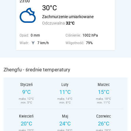
23:00
30°C
Zachmurzenie umiarkowane
Odczuwalna
32°C
Opad:
0 mm
Ciśnienie:
1002 hPa
Wiatr:
7 km/h
Wilgotność:
79%
Zhengfu - średnie temperatury
Styczeń
Luty
Marzec
9°C
11°C
15°C
maks. 12°C
maks. 14°C
maks. 18°C
min. 5°C
min. 8°C
min. 11°C
Kwiecień
Maj
Czerwiec
20°C
24°C
26°C
maks. 23°C
maks. 26°C
maks. 28°C