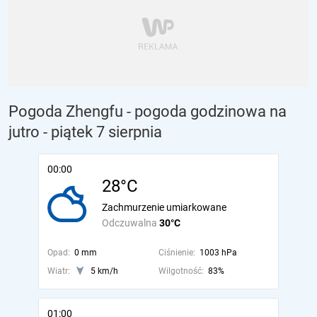
Pogoda Zhengfu - pogoda godzinowa na
jutro
- piątek 7 sierpnia
00:00
28°C
Zachmurzenie umiarkowane
Odczuwalna
30°C
Opad:
0 mm
Ciśnienie:
1003 hPa
Wiatr:
5 km/h
Wilgotność:
83%
01:00