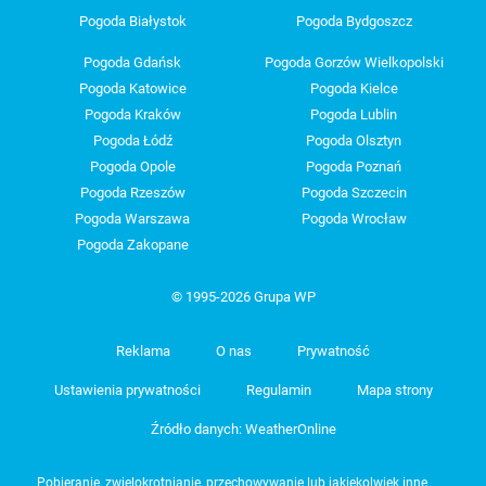
Pogoda Białystok
Pogoda Bydgoszcz
Pogoda Gdańsk
Pogoda Gorzów Wielkopolski
Pogoda Katowice
Pogoda Kielce
Pogoda Kraków
Pogoda Lublin
Pogoda Łódź
Pogoda Olsztyn
Pogoda Opole
Pogoda Poznań
Pogoda Rzeszów
Pogoda Szczecin
Pogoda Warszawa
Pogoda Wrocław
Pogoda Zakopane
© 1995-2026 Grupa WP
Reklama
O nas
Prywatność
Ustawienia prywatności
Regulamin
Mapa strony
Źródło danych: WeatherOnline
Pobieranie, zwielokrotnianie, przechowywanie lub jakiekolwiek inne