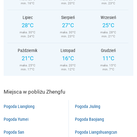
min. 16°C
min. 20°C
min. 23°C
Lipiec
Sierpień
Wrzesień
28°C
27°C
25°C
maks. 30°C
maks. 30°C
maks. 28°C
min. 24°C
min. 23°C
min. 21°C
Październik
Listopad
Grudzień
21°C
16°C
11°C
maks. 25°C
maks. 20°C
maks. 15°C
min. 17°C
min. 12°C
min. 7°C
Miejsca w pobliżu Zhengfu
Pogoda Lianglong
Pogoda Jiuling
Pogoda Yumei
Pogoda Baojiang
Pogoda San
Pogoda Liangshuangcun