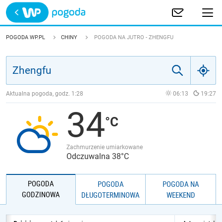
Trwa ładowanie
POLSKA
POGODA WP.PL
CHINY
POGODA NA JUTRO - ZHENGFU
EUROPA
ŚWIAT
Aktualna pogoda, godz.
1:28
06:13
19:27
34
JAKOŚĆ POWIETRZA
Zachmurzenie umiarkowane
Odczuwalna 38°C
POGODA
POGODA
POGODA NA
GODZINOWA
DŁUGOTERMINOWA
WEEKEND