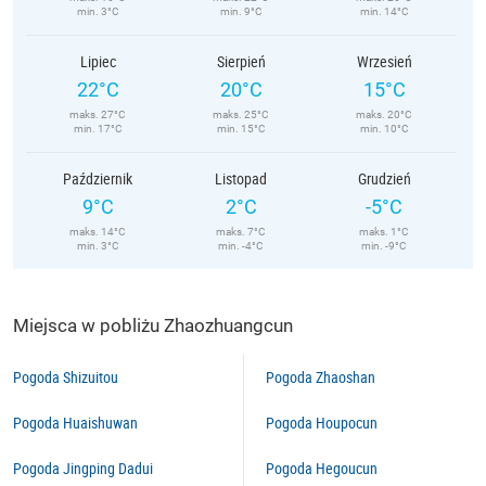
min. 3°C
min. 9°C
min. 14°C
Lipiec
Sierpień
Wrzesień
22°C
20°C
15°C
maks. 27°C
maks. 25°C
maks. 20°C
min. 17°C
min. 15°C
min. 10°C
Październik
Listopad
Grudzień
9°C
2°C
-5°C
maks. 14°C
maks. 7°C
maks. 1°C
min. 3°C
min. -4°C
min. -9°C
Miejsca w pobliżu Zhaozhuangcun
Pogoda Shizuitou
Pogoda Zhaoshan
Pogoda Huaishuwan
Pogoda Houpocun
Pogoda Jingping Dadui
Pogoda Hegoucun