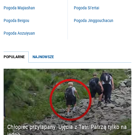
Pogoda Majiashan
Pogoda Si’ertai
Pogoda Beigou
Pogoda Jinggouchacun
Pogoda Aozuiyuan
POPULARNE
NAJNOWSZE
Chłopiec przyłapany. Ujęcia z Tatr. Patrzą tylko na
jedno