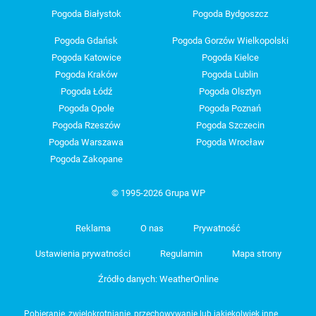
Pogoda Białystok
Pogoda Bydgoszcz
Pogoda Gdańsk
Pogoda Gorzów Wielkopolski
Pogoda Katowice
Pogoda Kielce
Pogoda Kraków
Pogoda Lublin
Pogoda Łódź
Pogoda Olsztyn
Pogoda Opole
Pogoda Poznań
Pogoda Rzeszów
Pogoda Szczecin
Pogoda Warszawa
Pogoda Wrocław
Pogoda Zakopane
© 1995-2026 Grupa WP
Reklama
O nas
Prywatność
Ustawienia prywatności
Regulamin
Mapa strony
Źródło danych: WeatherOnline
Pobieranie, zwielokrotnianie, przechowywanie lub jakiekolwiek inne