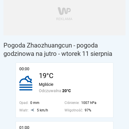
Pogoda Zhaozhuangcun - pogoda
godzinowa na jutro
- wtorek 11 sierpnia
00:00
19°C
Mgliście
Odczuwalna
20°C
Opad:
0 mm
Ciśnienie:
1007 hPa
Wiatr:
5 km/h
Wilgotność:
97%
01:00