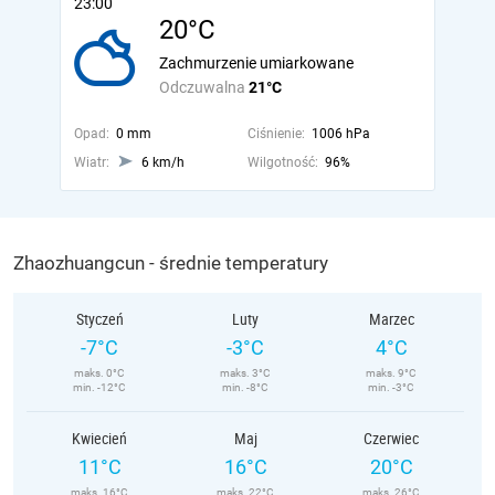
23:00
20°C
Zachmurzenie umiarkowane
Odczuwalna
21°C
Opad:
0 mm
Ciśnienie:
1006 hPa
Wiatr:
6 km/h
Wilgotność:
96%
Zhaozhuangcun - średnie temperatury
Styczeń
Luty
Marzec
-7°C
-3°C
4°C
maks. 0°C
maks. 3°C
maks. 9°C
min. -12°C
min. -8°C
min. -3°C
Kwiecień
Maj
Czerwiec
11°C
16°C
20°C
maks. 16°C
maks. 22°C
maks. 26°C