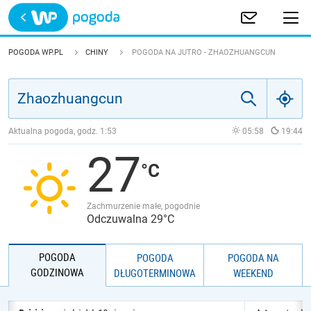
Trwa ładowanie
POLSKA
POGODA WP.PL
CHINY
POGODA NA JUTRO - ZHAOZHUANGCUN
EUROPA
ŚWIAT
Aktualna pogoda, godz.
1:53
05:58
19:44
27
JAKOŚĆ POWIETRZA
Zachmurzenie małe, pogodnie
Odczuwalna 29°C
POGODA
POGODA
POGODA NA
GODZINOWA
DŁUGOTERMINOWA
WEEKEND