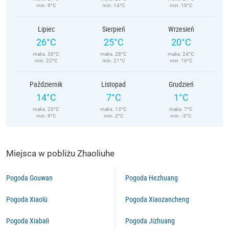
min. 9°C
min. 14°C
min. 19°C
Lipiec
Sierpień
Wrzesień
26°C
25°C
20°C
maks. 30°C
maks. 28°C
maks. 24°C
min. 22°C
min. 21°C
min. 16°C
Październik
Listopad
Grudzień
14°C
7°C
1°C
maks. 20°C
maks. 13°C
maks. 7°C
min. 9°C
min. 2°C
min. -3°C
Miejsca w pobliżu Zhaoliuhe
Pogoda Gouwan
Pogoda Hezhuang
Pogoda Xiaolü
Pogoda Xiaozancheng
Pogoda Xiabali
Pogoda Jizhuang