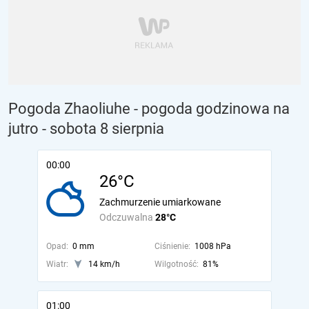
Pogoda Zhaoliuhe - pogoda godzinowa na
jutro
- sobota 8 sierpnia
00:00
26°C
Zachmurzenie umiarkowane
Odczuwalna
28°C
Opad:
0 mm
Ciśnienie:
1008 hPa
Wiatr:
14 km/h
Wilgotność:
81%
01:00