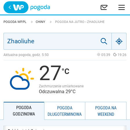
Trwa ładowanie
POLSKA
POGODA WP.PL
CHINY
POGODA NA JUTRO - ZHAOLIUHE
EUROPA
ŚWIAT
Aktualna pogoda, godz.
5:50
05:39
19:26
27
JAKOŚĆ POWIETRZA
Zachmurzenie umiarkowane
Odczuwalna 29°C
POGODA
POGODA
POGODA NA
GODZINOWA
DŁUGOTERMINOWA
WEEKEND