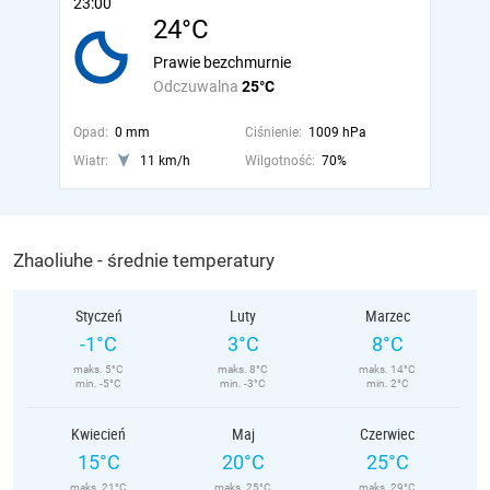
23:00
24°C
Prawie bezchmurnie
Odczuwalna
25°C
Opad:
0 mm
Ciśnienie:
1009 hPa
Wiatr:
11 km/h
Wilgotność:
70%
Zhaoliuhe - średnie temperatury
Styczeń
Luty
Marzec
-1°C
3°C
8°C
maks. 5°C
maks. 8°C
maks. 14°C
min. -5°C
min. -3°C
min. 2°C
Kwiecień
Maj
Czerwiec
15°C
20°C
25°C
maks. 21°C
maks. 25°C
maks. 29°C