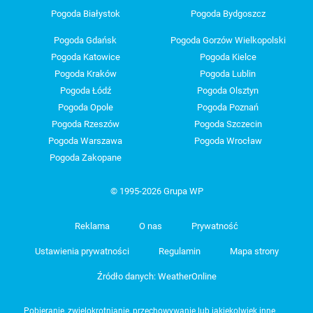
Pogoda Białystok
Pogoda Bydgoszcz
Pogoda Gdańsk
Pogoda Gorzów Wielkopolski
Pogoda Katowice
Pogoda Kielce
Pogoda Kraków
Pogoda Lublin
Pogoda Łódź
Pogoda Olsztyn
Pogoda Opole
Pogoda Poznań
Pogoda Rzeszów
Pogoda Szczecin
Pogoda Warszawa
Pogoda Wrocław
Pogoda Zakopane
© 1995-2026 Grupa WP
Reklama
O nas
Prywatność
Ustawienia prywatności
Regulamin
Mapa strony
Źródło danych: WeatherOnline
Pobieranie, zwielokrotnianie, przechowywanie lub jakiekolwiek inne