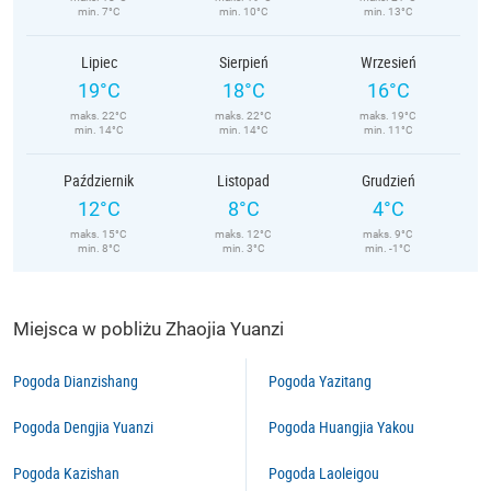
min. 7°C
min. 10°C
min. 13°C
Lipiec
Sierpień
Wrzesień
19°C
18°C
16°C
maks. 22°C
maks. 22°C
maks. 19°C
min. 14°C
min. 14°C
min. 11°C
Październik
Listopad
Grudzień
12°C
8°C
4°C
maks. 15°C
maks. 12°C
maks. 9°C
min. 8°C
min. 3°C
min. -1°C
Miejsca w pobliżu Zhaojia Yuanzi
Pogoda Dianzishang
Pogoda Yazitang
Pogoda Dengjia Yuanzi
Pogoda Huangjia Yakou
Pogoda Kazishan
Pogoda Laoleigou