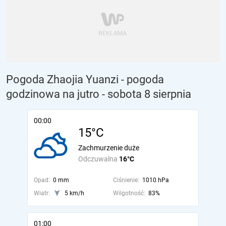
Pogoda Zhaojia Yuanzi - pogoda
godzinowa na jutro
- sobota 8 sierpnia
00:00
15°C
Zachmurzenie duże
Odczuwalna
16°C
Opad:
0 mm
Ciśnienie:
1010 hPa
Wiatr:
5 km/h
Wilgotność:
83%
01:00