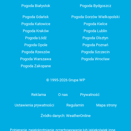
Pogoda Białystok
Pogoda Bydgoszcz
Pogoda Gdańsk
Pogoda Gorzów Wielkopolski
Pogoda Katowice
Pogoda Kielce
Pogoda Kraków
Pogoda Lublin
Pogoda Łódź
Pogoda Olsztyn
Pogoda Opole
Pogoda Poznań
Pogoda Rzeszów
Pogoda Szczecin
Pogoda Warszawa
Pogoda Wrocław
Pogoda Zakopane
© 1995-2026 Grupa WP
Reklama
O nas
Prywatność
Ustawienia prywatności
Regulamin
Mapa strony
Źródło danych: WeatherOnline
Pobieranie, zwielokrotnianie, przechowywanie lub jakiekolwiek inne