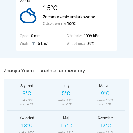
23:00
15°C
Zachmurzenie umiarkowane
Odczuwalna
16°C
Opad:
0 mm
Ciśnienie:
1009 hPa
Wiatr:
5 km/h
Wilgotność:
89%
Zhaojia Yuanzi - średnie temperatury
Styczeń
Luty
Marzec
3°C
5°C
9°C
maks. 9°C
maks. 11°C
maks. 15°C
min. -2°C
min. -1°C
min. 3°C
Kwiecień
Maj
Czerwiec
13°C
15°C
17°C
maks. 18°C
maks. 19°C
maks. 21°C