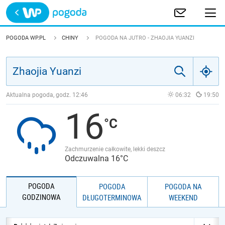
Trwa ładowanie
POLSKA
POGODA WP.PL
CHINY
POGODA NA JUTRO - ZHAOJIA YUANZI
EUROPA
ŚWIAT
Aktualna pogoda, godz.
12:46
06:32
19:50
16
JAKOŚĆ POWIETRZA
Zachmurzenie całkowite, lekki deszcz
Odczuwalna 16°C
POGODA
POGODA
POGODA NA
GODZINOWA
DŁUGOTERMINOWA
WEEKEND