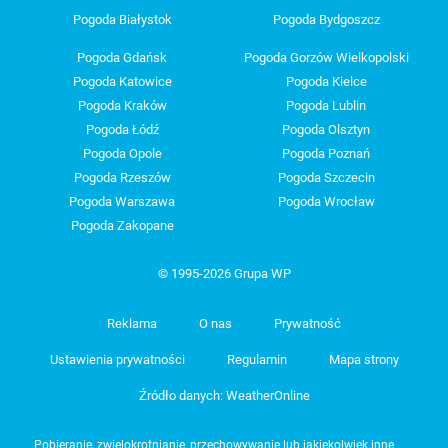
Pogoda Białystok
Pogoda Bydgoszcz
Pogoda Gdańsk
Pogoda Gorzów Wielkopolski
Pogoda Katowice
Pogoda Kielce
Pogoda Kraków
Pogoda Lublin
Pogoda Łódź
Pogoda Olsztyn
Pogoda Opole
Pogoda Poznań
Pogoda Rzeszów
Pogoda Szczecin
Pogoda Warszawa
Pogoda Wrocław
Pogoda Zakopane
© 1995-2026 Grupa WP
Reklama
O nas
Prywatność
Ustawienia prywatności
Regulamin
Mapa strony
Źródło danych: WeatherOnline
Pobieranie, zwielokrotnianie, przechowywanie lub jakiekolwiek inne