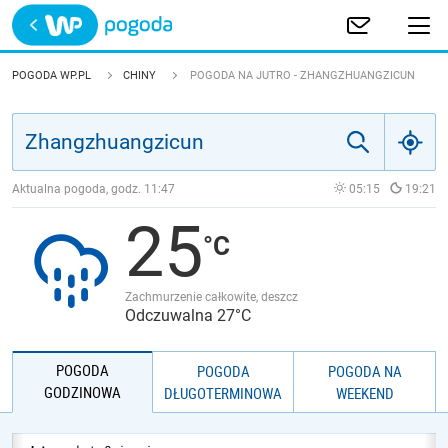
Trwa ładowanie
POLSKA
POGODA WP.PL
CHINY
POGODA NA JUTRO - ZHANGZHUANGZICUN
EUROPA
ŚWIAT
Aktualna pogoda, godz.
11:47
05:15
19:21
25
JAKOŚĆ POWIETRZA
Zachmurzenie całkowite, deszcz
Odczuwalna 27°C
POGODA
POGODA
POGODA NA
GODZINOWA
DŁUGOTERMINOWA
WEEKEND