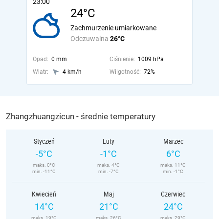
23:00
24°C
Zachmurzenie umiarkowane
Odczuwalna
26°C
Opad:
0 mm
Ciśnienie:
1009 hPa
Wiatr:
4 km/h
Wilgotność:
72%
Zhangzhuangzicun - średnie temperatury
Styczeń
Luty
Marzec
-5°C
-1°C
6°C
maks. 0°C
maks. 4°C
maks. 11°C
min. -11°C
min. -7°C
min. -1°C
Kwiecień
Maj
Czerwiec
14°C
21°C
24°C
maks. 19°C
maks. 26°C
maks. 29°C