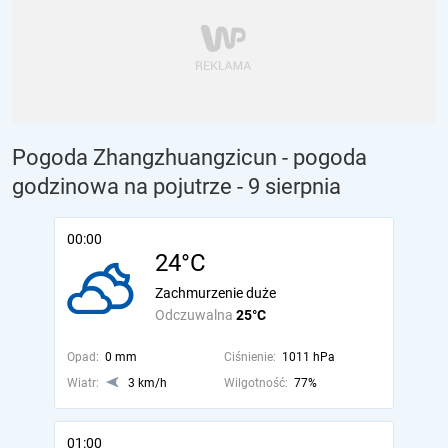
Pogoda Zhangzhuangzicun - pogoda
godzinowa na pojutrze
- 9 sierpnia
00:00
24°C
Zachmurzenie duże
Odczuwalna
25°C
Opad:
0 mm
Ciśnienie:
1011 hPa
Wiatr:
3 km/h
Wilgotność:
77%
01:00