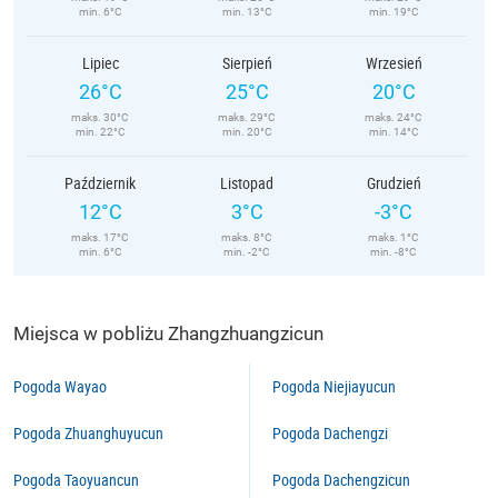
min. 6°C
min. 13°C
min. 19°C
Lipiec
Sierpień
Wrzesień
26°C
25°C
20°C
maks. 30°C
maks. 29°C
maks. 24°C
min. 22°C
min. 20°C
min. 14°C
Październik
Listopad
Grudzień
12°C
3°C
-3°C
maks. 17°C
maks. 8°C
maks. 1°C
min. 6°C
min. -2°C
min. -8°C
Miejsca w pobliżu Zhangzhuangzicun
Pogoda Wayao
Pogoda Niejiayucun
Pogoda Zhuanghuyucun
Pogoda Dachengzi
Pogoda Taoyuancun
Pogoda Dachengzicun