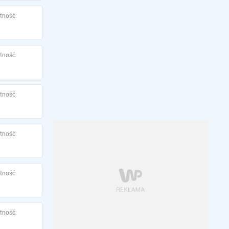
tność:
tność:
tność:
tność:
tność:
tność: