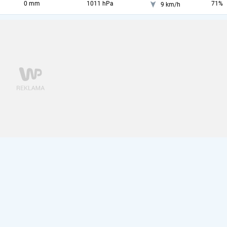
0 mm
1011 hPa
71%
9 km/h