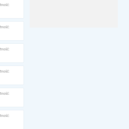
tność:
tność:
tność:
tność:
tność:
tność: