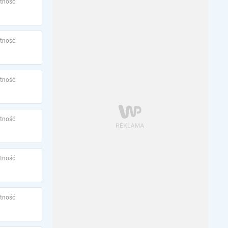
tność:
tność:
tność:
tność:
tność:
tność: