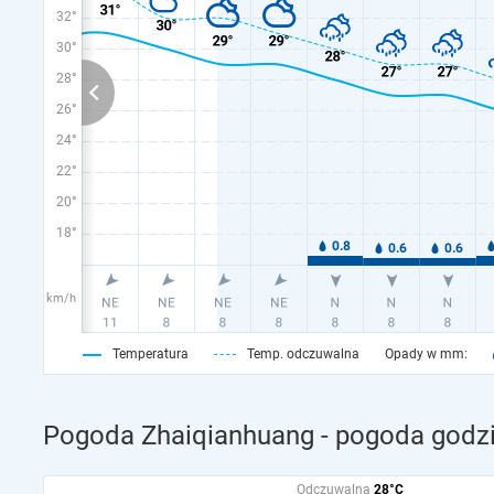
32°
30°
28°
26°
24°
22°
20°
18°
km/h
Temperatura
Temp. odczuwalna
Opady w mm:
Pogoda Zhaiqianhuang - pogoda godzi
Odczuwalna
28°C