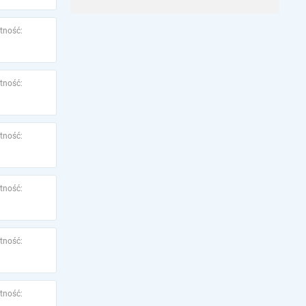
tność:
tność:
tność:
tność:
tność:
tność: