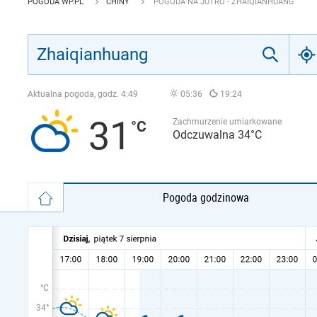
POGODA WP.PL
CHINY
POGODA NA JUTRO - ZHAIQIANHUANG
Aktualna pogoda, godz.
4:49
05:36
19:24
31
Zachmurzenie umiarkowane
Odczuwalna 34°C
Pogoda godzinowa
°C
34°