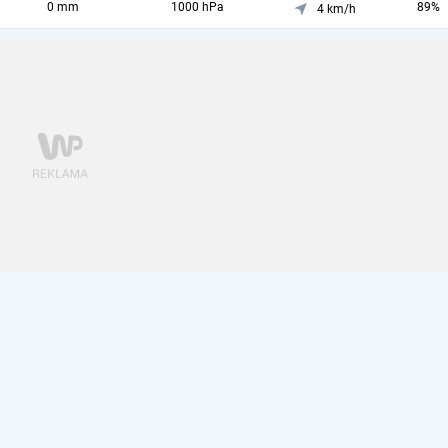
0 mm
1000 hPa
89%
4 km/h