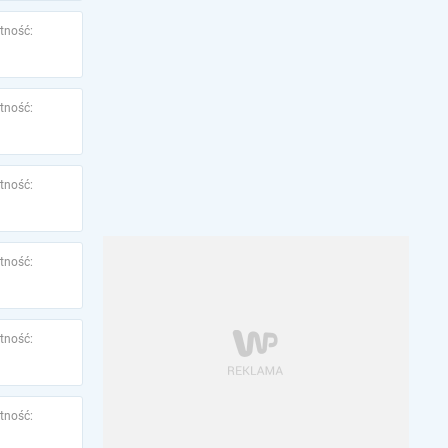
tność:
tność:
tność:
tność:
tność:
tność: