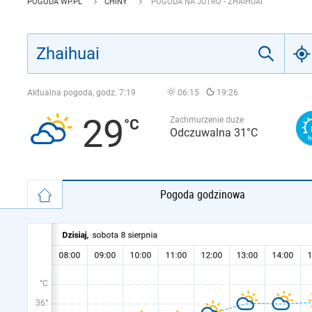
POGODA WP.PL
CHINY
POGODA NA JUTRO - ZHAIHUAI
Aktualna pogoda, godz.
7:19
06:15
19:26
29
Zachmurzenie duże
Odczuwalna 31°C
Pogoda godzinowa
°C
36°