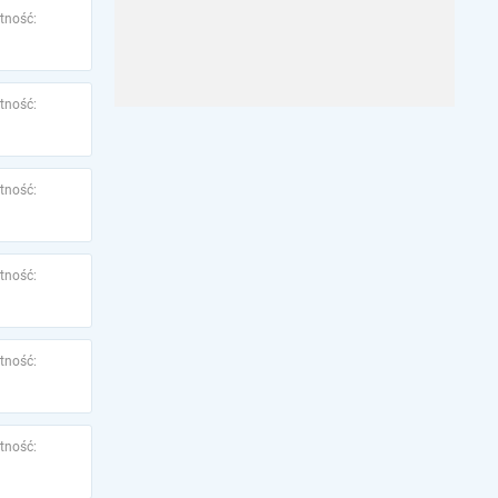
tność:
tność:
tność:
tność:
tność:
tność: