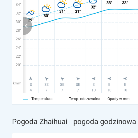
34°
32°
30°
28°
26°
24°
22°
20°
km/h
Temperatura
Temp. odczuwalna
Opady w mm:
Pogoda Zhaihuai - pogoda godzinowa 