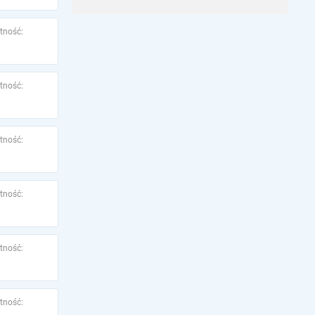
tność:
tność:
tność:
tność:
tność:
tność: