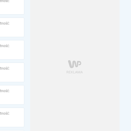
tność:
tność:
tność:
tność:
tność:
tność: