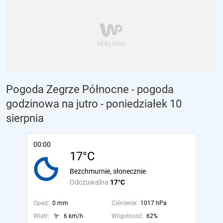
Pogoda Zegrze Północne - pogoda
godzinowa na jutro
- poniedziałek 10
sierpnia
00:00
17°C
Bezchmurnie, słonecznie
Odczuwalna
17°C
Opad:
0 mm
Ciśnienie:
1017 hPa
Wiatr:
6 km/h
Wilgotność:
62%