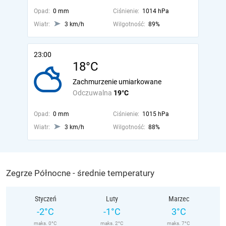
Opad:
0 mm
Ciśnienie:
1014 hPa
Wiatr:
3 km/h
Wilgotność:
89%
23:00
18°C
Zachmurzenie umiarkowane
Odczuwalna
19°C
Opad:
0 mm
Ciśnienie:
1015 hPa
Wiatr:
3 km/h
Wilgotność:
88%
Zegrze Północne - średnie temperatury
Styczeń
Luty
Marzec
-2°C
-1°C
3°C
maks. 0°C
maks. 2°C
maks. 7°C