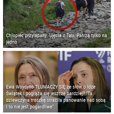
Chłopiec przyłapany. Ujęcia z Tatr. Patrzą tylko na
jedno
Ewa Woydyłło TŁUMACZY SIĘ ze słów o Idze
Świątek i pogrąża się jeszcze bardziej? "Ta
dziewczyna troszkę straciła panowanie nad sobą.
I to nie jest pogardliwe"