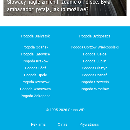
Słowacy nagle zmienili zdanie o Polsce. Była
ambasador: pytają, jak to możliwe?
Pogoda Białystok
Pogoda Bydgoszcz
Pogoda Gdańsk
Pogoda Gorzów Wielkopolski
Pogoda Katowice
Pogoda Kielce
Pogoda Kraków
Pogoda Lublin
Pogoda Łódź
Pogoda Olsztyn
Pogoda Opole
Pogoda Poznań
Pogoda Rzeszów
Pogoda Szczecin
Pogoda Warszawa
Pogoda Wrocław
Pogoda Zakopane
© 1995-2026 Grupa WP
Reklama
O nas
Prywatność