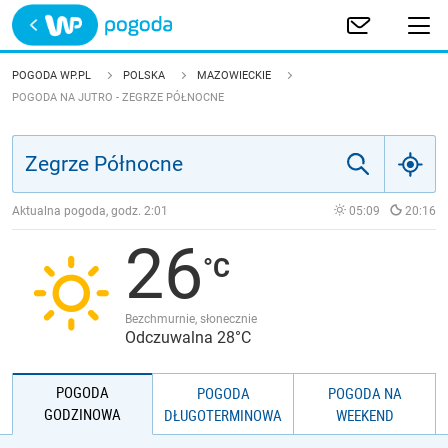
Trwa ładowanie
POLSKA
POGODA WP.PL
POLSKA
MAZOWIECKIE
POGODA NA JUTRO - ZEGRZE PÓŁNOCNE
EUROPA
ŚWIAT
Aktualna pogoda, godz.
2:01
05:09
20:16
JAKOŚĆ POWIETRZA
26
Bezchmurnie, słonecznie
Odczuwalna 28°C
POGODA
POGODA
POGODA NA
GODZINOWA
DŁUGOTERMINOWA
WEEKEND