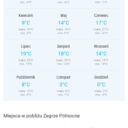
min. -4°C
min. -4°C
min. -1°C
Kwiecień
Maj
Czerwiec
9°C
14°C
17°C
maks. 13°C
maks. 19°C
maks. 21°C
min. 4°C
min. 9°C
min. 12°C
Lipiec
Sierpień
Wrzesień
19°C
18°C
14°C
maks. 24°C
maks. 23°C
maks. 18°C
min. 15°C
min. 14°C
min. 10°C
Październik
Listopad
Grudzień
8°C
3°C
0°C
maks. 12°C
maks. 6°C
maks. 2°C
min. 6°C
min. 1°C
min. -3°C
Miejsca w pobliżu Zegrze Północne