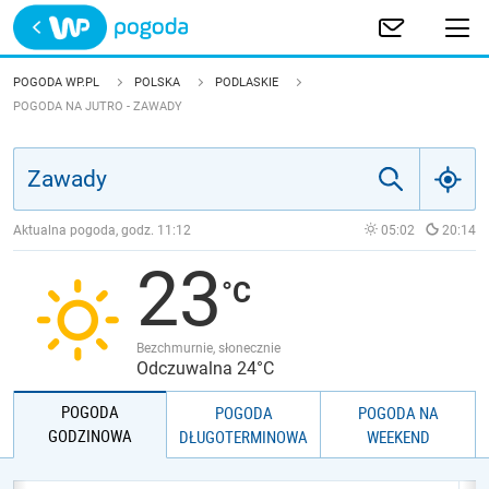
Trwa ładowanie
POLSKA
POGODA WP.PL
POLSKA
PODLASKIE
POGODA NA JUTRO - ZAWADY
EUROPA
ŚWIAT
Aktualna pogoda, godz.
11:12
05:02
20:14
JAKOŚĆ POWIETRZA
23
Bezchmurnie, słonecznie
Odczuwalna 24°C
POGODA
POGODA
POGODA NA
GODZINOWA
DŁUGOTERMINOWA
WEEKEND