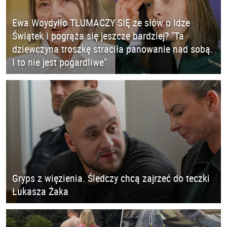
Ewa Woydyłło TŁUMACZY SIĘ ze słów o Idze
Świątek i pogrąża się jeszcze bardziej? "Ta
dziewczyna troszkę straciła panowanie nad sobą.
I to nie jest pogardliwe"
Gryps z więzienia. Śledczy chcą zajrzeć do teczki
Łukasza Żaka