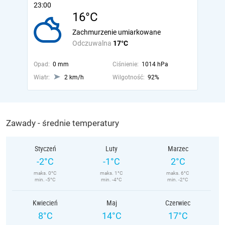
23:00
16°C
Zachmurzenie umiarkowane
Odczuwalna
17°C
Opad:
0 mm
Ciśnienie:
1014 hPa
Wiatr:
2 km/h
Wilgotność:
92%
Zawady - średnie temperatury
Styczeń
Luty
Marzec
-2°C
-1°C
2°C
maks. 0°C
maks. 1°C
maks. 6°C
min. -5°C
min. -4°C
min. -2°C
Kwiecień
Maj
Czerwiec
8°C
14°C
17°C