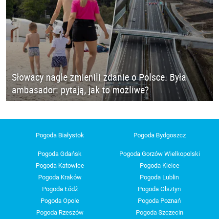
Słowacy nagle zmienili zdanie o Polsce. Była
ambasador: pytają, jak to możliwe?
Pogoda Białystok
Pogoda Bydgoszcz
Pogoda Gdańsk
Pogoda Gorzów Wielkopolski
Pogoda Katowice
Pogoda Kielce
Pogoda Kraków
Pogoda Lublin
Pogoda Łódź
Pogoda Olsztyn
Pogoda Opole
Pogoda Poznań
Pogoda Rzeszów
Pogoda Szczecin