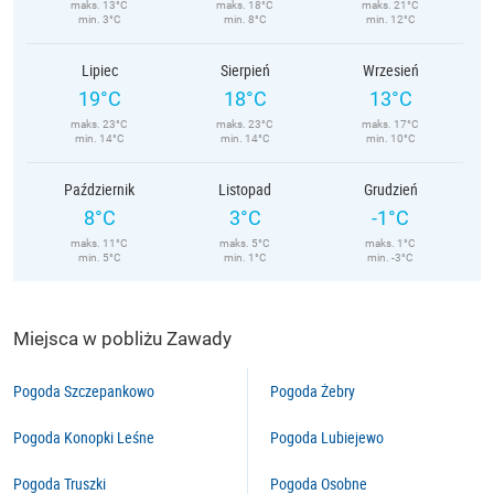
maks. 13°C
maks. 18°C
maks. 21°C
min. 3°C
min. 8°C
min. 12°C
Lipiec
Sierpień
Wrzesień
19°C
18°C
13°C
maks. 23°C
maks. 23°C
maks. 17°C
min. 14°C
min. 14°C
min. 10°C
Październik
Listopad
Grudzień
8°C
3°C
-1°C
maks. 11°C
maks. 5°C
maks. 1°C
min. 5°C
min. 1°C
min. -3°C
Miejsca w pobliżu Zawady
Pogoda Szczepankowo
Pogoda Żebry
Pogoda Konopki Leśne
Pogoda Lubiejewo
Pogoda Truszki
Pogoda Osobne