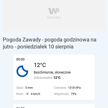
Pogoda Zawady - pogoda godzinowa na
jutro
- poniedziałek 10 sierpnia
00:00
12°C
Bezchmurnie, słonecznie
Odczuwalna
12°C
Opad:
0 mm
Ciśnienie:
1018 hPa
Wiatr:
4 km/h
Wilgotność:
79%