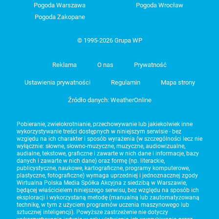
Pogoda Warszawa
Pogoda Wrocław
Pogoda Zakopane
© 1995-2026 Grupa WP
Reklama
O nas
Prywatność
Ustawienia prywatności
Regulamin
Mapa strony
Źródło danych: WeatherOnline
Pobieranie, zwielokrotnianie, przechowywanie lub jakiekolwiek inne
wykorzystywanie treści dostępnych w niniejszym serwisie - bez
względu na ich charakter i sposób wyrażenia (w szczególności lecz nie
wyłącznie: słowne, słowno-muzyczne, muzyczne, audiowizualne,
audialne, tekstowe, graficzne i zawarte w nich dane i informacje, bazy
danych i zawarte w nich dane) oraz formę (np. literackie,
publicystyczne, naukowe, kartograficzne, programy komputerowe,
plastyczne, fotograficzne) wymaga uprzedniej i jednoznacznej zgody
Wirtualna Polska Media Spółka Akcyjna z siedzibą w Warszawie,
będącej właścicielem niniejszego serwisu, bez względu na sposób ich
eksploracji i wykorzystaną metodę (manualną lub zautomatyzowaną
technikę, w tym z użyciem programów uczenia maszynowego lub
sztucznej inteligencji). Powyższe zastrzeżenie nie dotyczy