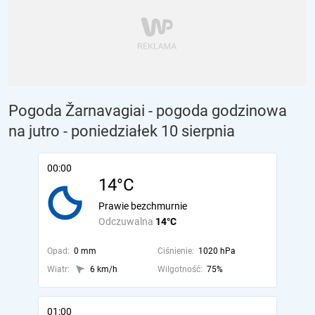
Pogoda Žarnavagiai - pogoda godzinowa
na jutro
- poniedziałek 10 sierpnia
00:00
14°C
Prawie bezchmurnie
Odczuwalna
14°C
Opad:
0 mm
Ciśnienie:
1020 hPa
Wiatr:
6 km/h
Wilgotność:
75%
01:00