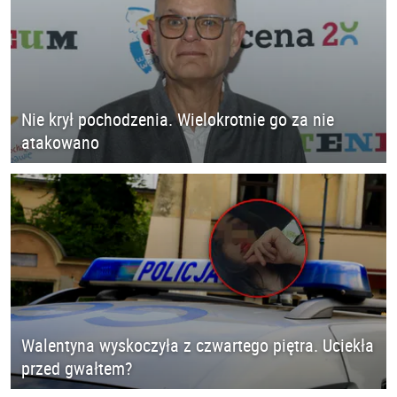
Nie krył pochodzenia. Wielokrotnie go za nie
atakowano
Walentyna wyskoczyła z czwartego piętra. Uciekła
przed gwałtem?