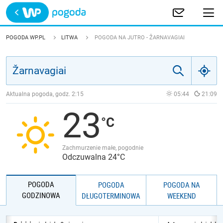
Trwa ładowanie
POLSKA
POGODA WP.PL
LITWA
POGODA NA JUTRO - ŽARNAVAGIAI
EUROPA
ŚWIAT
Aktualna pogoda, godz.
2:15
05:44
21:09
23
JAKOŚĆ POWIETRZA
Zachmurzenie małe, pogodnie
Odczuwalna 24°C
POGODA
POGODA
POGODA NA
GODZINOWA
DŁUGOTERMINOWA
WEEKEND