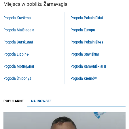
Miejsca w pobliżu Žarnavagiai
Pogoda Krašiena
Pogoda Pakalniškiai
Pogoda Maišiagala
Pogoda Europa
Pogoda Barskūnai
Pogoda Pakalniškės
Pogoda Liepinė
Pogoda Staviškiai
Pogoda Motiejūnai
Pogoda Ramoniškiai II
Pogoda Šniponys
Pogoda Kiernów
POPULARNE
NAJNOWSZE