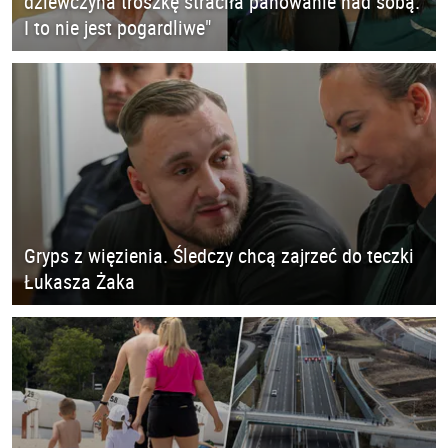
dziewczyna troszkę straciła panowanie nad sobą.
I to nie jest pogardliwe"
Gryps z więzienia. Śledczy chcą zajrzeć do teczki
Łukasza Żaka