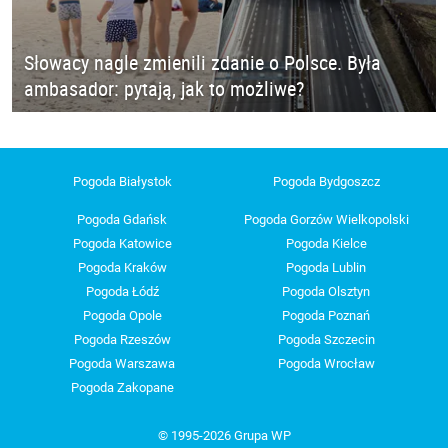
Słowacy nagle zmienili zdanie o Polsce. Była
ambasador: pytają, jak to możliwe?
Pogoda Białystok
Pogoda Bydgoszcz
Pogoda Gdańsk
Pogoda Gorzów Wielkopolski
Pogoda Katowice
Pogoda Kielce
Pogoda Kraków
Pogoda Lublin
Pogoda Łódź
Pogoda Olsztyn
Pogoda Opole
Pogoda Poznań
Pogoda Rzeszów
Pogoda Szczecin
Pogoda Warszawa
Pogoda Wrocław
Pogoda Zakopane
© 1995-2026 Grupa WP