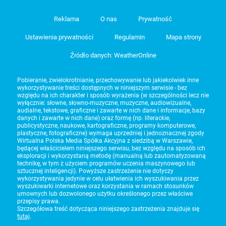
Reklama
O nas
Prywatność
Ustawienia prywatności
Regulamin
Mapa strony
Źródło danych: WeatherOnline
Pobieranie, zwielokrotnianie, przechowywanie lub jakiekolwiek inne
wykorzystywanie treści dostępnych w niniejszym serwisie - bez
względu na ich charakter i sposób wyrażenia (w szczególności lecz nie
wyłącznie: słowne, słowno-muzyczne, muzyczne, audiowizualne,
audialne, tekstowe, graficzne i zawarte w nich dane i informacje, bazy
danych i zawarte w nich dane) oraz formę (np. literackie,
publicystyczne, naukowe, kartograficzne, programy komputerowe,
plastyczne, fotograficzne) wymaga uprzedniej i jednoznacznej zgody
Wirtualna Polska Media Spółka Akcyjna z siedzibą w Warszawie,
będącej właścicielem niniejszego serwisu, bez względu na sposób ich
eksploracji i wykorzystaną metodę (manualną lub zautomatyzowaną
technikę, w tym z użyciem programów uczenia maszynowego lub
sztucznej inteligencji). Powyższe zastrzeżenie nie dotyczy
wykorzystywania jedynie w celu ułatwienia ich wyszukiwania przez
wyszukiwarki internetowe oraz korzystania w ramach stosunków
umownych lub dozwolonego użytku określonego przez właściwe
przepisy prawa.
Szczegółowa treść dotycząca niniejszego zastrzeżenia znajduje się
tutaj
.