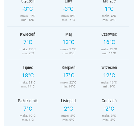
Styczeń
Luty
Marzec
-3°C
-3°C
1°C
maks. -1°C
maks. 0°C
maks. 4°C
min. -6°C
min. -6°C
min. -3°C
Kwiecień
Maj
Czerwiec
7°C
13°C
16°C
maks. 12°C
maks. 17°C
maks. 20°C
min. 2°C
min. 8°C
min. 11°C
Lipiec
Sierpień
Wrzesień
18°C
17°C
12°C
maks. 23°C
maks. 22°C
maks. 16°C
min. 14°C
min. 14°C
min. 9°C
Październik
Listopad
Grudzień
7°C
2°C
-2°C
maks. 10°C
maks. 4°C
maks. 0°C
min. 4°C
min. 0°C
min. -4°C