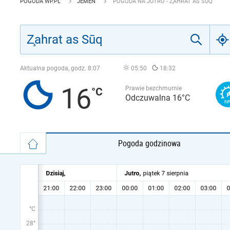
POGODA WP.PL
JEMEN
POGODA NA JUTRO - Z̧AHRAT AS SŪQ
Aktualna pogoda, godz.
8:07
05:50
18:32
16
Prawie bezchmurnie
Odczuwalna 16°C
Pogoda godzinowa
°C
28°