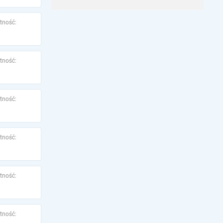
tność:
tność:
tność:
tność:
tność:
tność: