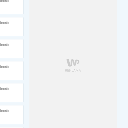
tność:
tność:
tność:
tność:
tność:
tność: