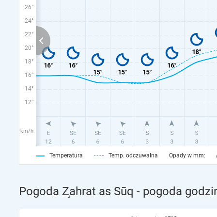
26°
24°
22°
20°
18°
16°
14°
12°
km/h
Temperatura
Temp. odczuwalna
Opady w mm:
Pogoda Z̧ahrat as Sūq - pogoda godzi