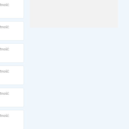
tność:
tność:
tność:
tność:
tność:
tność: