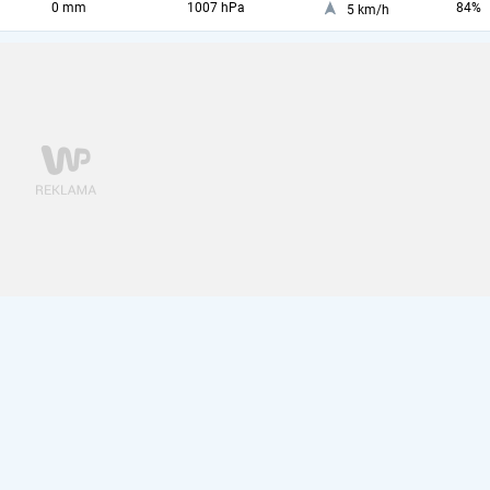
0 mm
1007 hPa
84%
5 km/h