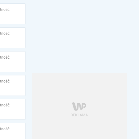
tność:
tność:
tność:
tność:
tność:
tność: