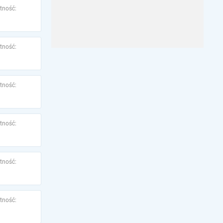
tność:
tność:
tność:
tność:
tność:
tność: