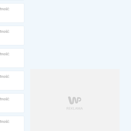
tność:
tność:
tność:
tność:
tność:
tność: