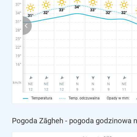
37°
34°
31°
28°
25°
22°
19°
16°
km/h
Temperatura
Temp. odczuwalna
Opady w mm:
Pogoda Zāgheh - pogoda godzinowa na