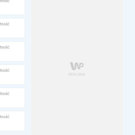
tność:
tność:
tność:
tność:
tność:
tność: