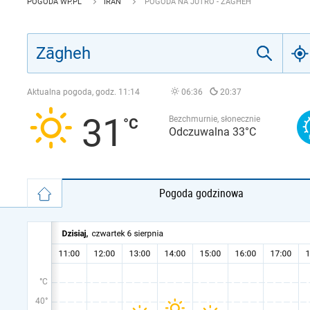
POGODA WP.PL
IRAN
POGODA NA JUTRO - ZĀGHEH
Aktualna pogoda, godz.
11:14
06:36
20:37
31
Bezchmurnie, słonecznie
Odczuwalna 33°C
Pogoda godzinowa
°C
40°