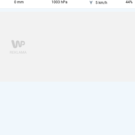
0 mm
1003 hPa
44%
5 km/h