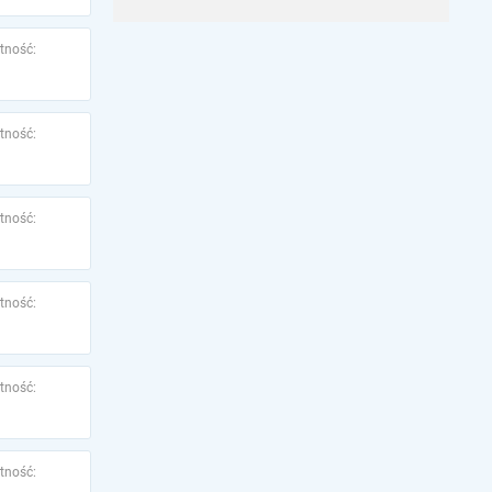
tność:
tność:
tność:
tność:
tność:
tność: