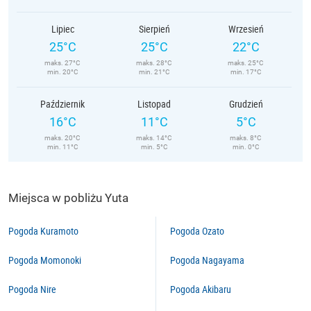
Lipiec
Sierpień
Wrzesień
25°C
25°C
22°C
maks. 27°C
maks. 28°C
maks. 25°C
min. 20°C
min. 21°C
min. 17°C
Październik
Listopad
Grudzień
16°C
11°C
5°C
maks. 20°C
maks. 14°C
maks. 8°C
min. 11°C
min. 5°C
min. 0°C
Miejsca w pobliżu Yuta
Pogoda Kuramoto
Pogoda Ozato
Pogoda Momonoki
Pogoda Nagayama
Pogoda Nire
Pogoda Akibaru