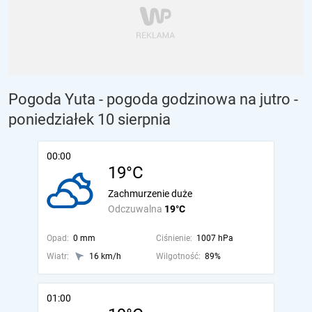
Pogoda Yuta - pogoda godzinowa na jutro
-
poniedziałek 10 sierpnia
00:00
19°C
Zachmurzenie duże
Odczuwalna
19°C
Opad:
0 mm
Ciśnienie:
1007 hPa
Wiatr:
16 km/h
Wilgotność:
89%
01:00