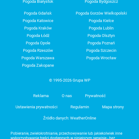
Pogoda Białystok
Pogoda Bydgoszcz
Pogoda Gdańsk
Pogoda Gorzów Wielkopolski
Pogoda Katowice
Pogoda Kielce
Pogoda Kraków
Pogoda Lublin
Pogoda Łódź
Pogoda Olsztyn
Pogoda Opole
Pogoda Poznań
Pogoda Rzeszów
Pogoda Szczecin
Pogoda Warszawa
Pogoda Wrocław
Pogoda Zakopane
© 1995-2026 Grupa WP
Reklama
O nas
Prywatność
Ustawienia prywatności
Regulamin
Mapa strony
Źródło danych: WeatherOnline
Pobieranie, zwielokrotnianie, przechowywanie lub jakiekolwiek inne
wykorzystywanie treści dostępnych w niniejszym serwisie - bez