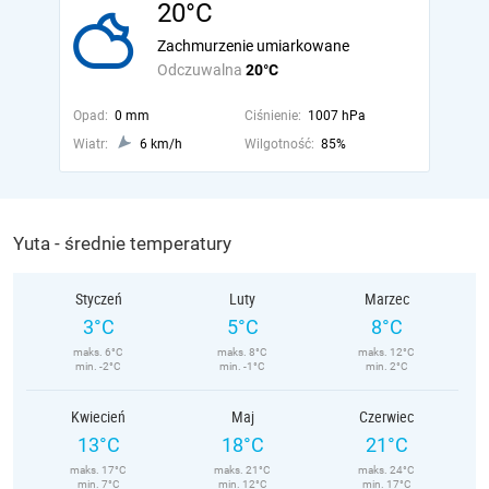
20°C
Zachmurzenie umiarkowane
Odczuwalna
20°C
Opad:
0 mm
Ciśnienie:
1007 hPa
Wiatr:
6 km/h
Wilgotność:
85%
Yuta - średnie temperatury
Styczeń
Luty
Marzec
3°C
5°C
8°C
maks. 6°C
maks. 8°C
maks. 12°C
min. -2°C
min. -1°C
min. 2°C
Kwiecień
Maj
Czerwiec
13°C
18°C
21°C
maks. 17°C
maks. 21°C
maks. 24°C
min. 7°C
min. 12°C
min. 17°C