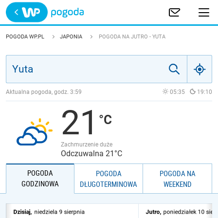
Trwa ładowanie
POLSKA
POGODA WP.PL
JAPONIA
POGODA NA JUTRO - YUTA
EUROPA
ŚWIAT
Aktualna pogoda, godz.
3:59
05:35
19:10
21
JAKOŚĆ POWIETRZA
Zachmurzenie duże
Odczuwalna 21°C
POGODA
POGODA
POGODA NA
GODZINOWA
DŁUGOTERMINOWA
WEEKEND