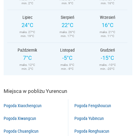
min. 2°C
min. 9°C
min. 16°C
Lipiec
Sierpień
Wrzesień
24°C
22°C
16°C
maks. 27°C
maks. 26°C
maks. 21°C
min. 19°C
min. 17°C
min. 11°C
Październik
Listopad
Grudzień
7°C
-5°C
-15°C
maks. 12°C
maks. 0°C
maks. -10°C
min. 2°C
min. -9°C
min. -20°C
Miejsca w pobliżu Yurencun
Pogoda Xiaochengcun
Pogoda Fengshoucun
Pogoda Xiwangcun
Pogoda Yubincun
Pogoda Chuanglicun
Pogoda Ronghuacun