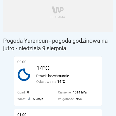
Pogoda Yurencun - pogoda godzinowa na
jutro
- niedziela 9 sierpnia
00:00
14°C
Prawie bezchmurnie
Odczuwalna
14°C
Opad:
0 mm
Ciśnienie:
1014 hPa
Wiatr:
5 km/h
Wilgotność:
95%
01:00