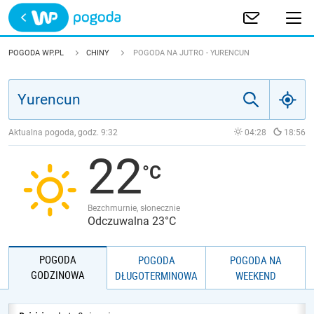
Trwa ładowanie
POLSKA
POGODA WP.PL
CHINY
POGODA NA JUTRO - YURENCUN
EUROPA
ŚWIAT
Aktualna pogoda, godz.
9:32
04:28
18:56
22
JAKOŚĆ POWIETRZA
Bezchmurnie, słonecznie
Odczuwalna 23°C
POGODA
POGODA
POGODA NA
GODZINOWA
DŁUGOTERMINOWA
WEEKEND