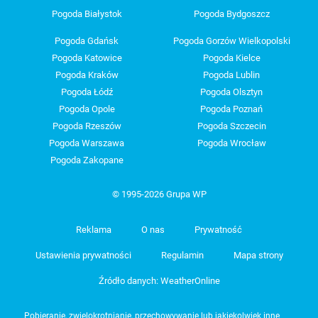
Pogoda Białystok
Pogoda Bydgoszcz
Pogoda Gdańsk
Pogoda Gorzów Wielkopolski
Pogoda Katowice
Pogoda Kielce
Pogoda Kraków
Pogoda Lublin
Pogoda Łódź
Pogoda Olsztyn
Pogoda Opole
Pogoda Poznań
Pogoda Rzeszów
Pogoda Szczecin
Pogoda Warszawa
Pogoda Wrocław
Pogoda Zakopane
© 1995-2026 Grupa WP
Reklama
O nas
Prywatność
Ustawienia prywatności
Regulamin
Mapa strony
Źródło danych: WeatherOnline
Pobieranie, zwielokrotnianie, przechowywanie lub jakiekolwiek inne