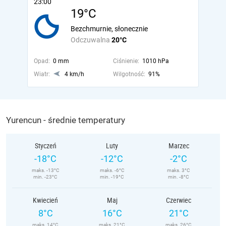
23:00
19°C
Bezchmurnie, słonecznie
Odczuwalna
20°C
Opad:
0 mm
Ciśnienie:
1010 hPa
Wiatr:
4 km/h
Wilgotność:
91%
Yurencun - średnie temperatury
Styczeń
Luty
Marzec
-18°C
-12°C
-2°C
maks. -13°C
maks. -6°C
maks. 3°C
min. -23°C
min. -19°C
min. -8°C
Kwiecień
Maj
Czerwiec
8°C
16°C
21°C
maks. 14°C
maks. 21°C
maks. 26°C