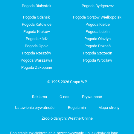
Pogoda Białystok
Pogoda Bydgoszcz
Pogoda Gdańsk
Pogoda Gorzów Wielkopolski
Pogoda Katowice
Pogoda Kielce
Pogoda Kraków
Pogoda Lublin
Pogoda Łódź
Pogoda Olsztyn
Pogoda Opole
Pogoda Poznań
Pogoda Rzeszów
Pogoda Szczecin
Pogoda Warszawa
Pogoda Wrocław
Pogoda Zakopane
© 1995-2026 Grupa WP
Reklama
O nas
Prywatność
Ustawienia prywatności
Regulamin
Mapa strony
Źródło danych: WeatherOnline
Pobieranie, zwielokrotnianie, przechowywanie lub jakiekolwiek inne