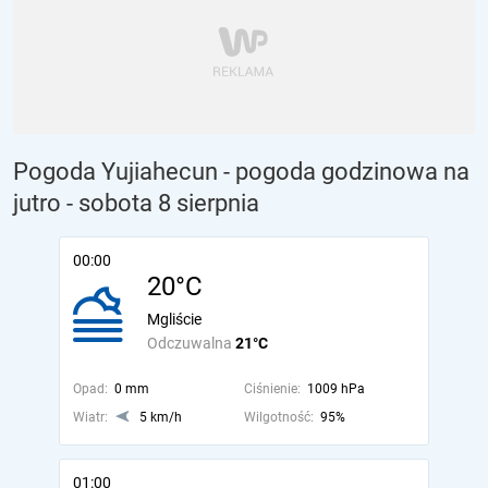
Pogoda Yujiahecun - pogoda godzinowa na
jutro
- sobota 8 sierpnia
00:00
20°C
Mgliście
Odczuwalna
21°C
Opad:
0 mm
Ciśnienie:
1009 hPa
Wiatr:
5 km/h
Wilgotność:
95%
01:00