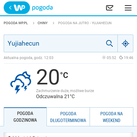
Trwa ładowanie
POLSKA
POGODA WP.PL
CHINY
POGODA NA JUTRO - YUJIAHECUN
EUROPA
ŚWIAT
Aktualna pogoda, godz.
12:03
05:52
19:46
20
JAKOŚĆ POWIETRZA
Zachmurzenie duże, możliwe burze
Odczuwalna 21°C
POGODA
POGODA
POGODA NA
GODZINOWA
DŁUGOTERMINOWA
WEEKEND