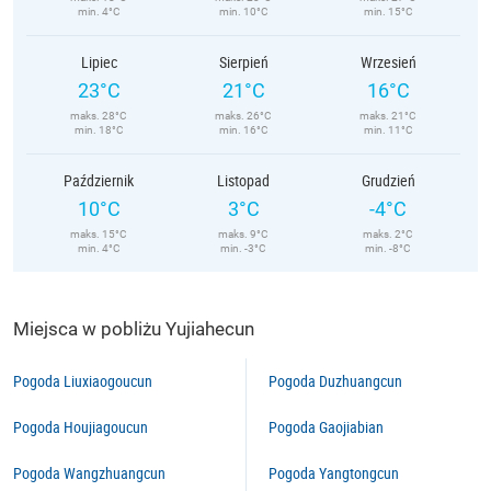
min. 4°C
min. 10°C
min. 15°C
Lipiec
Sierpień
Wrzesień
23°C
21°C
16°C
maks. 28°C
maks. 26°C
maks. 21°C
min. 18°C
min. 16°C
min. 11°C
Październik
Listopad
Grudzień
10°C
3°C
-4°C
maks. 15°C
maks. 9°C
maks. 2°C
min. 4°C
min. -3°C
min. -8°C
Miejsca w pobliżu Yujiahecun
Pogoda Liuxiaogoucun
Pogoda Duzhuangcun
Pogoda Houjiagoucun
Pogoda Gaojiabian
Pogoda Wangzhuangcun
Pogoda Yangtongcun