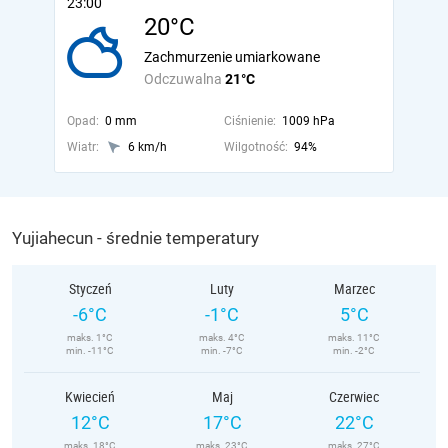
23:00
20°C
Zachmurzenie umiarkowane
Odczuwalna
21°C
Opad:
0 mm
Ciśnienie:
1009 hPa
Wiatr:
6 km/h
Wilgotność:
94%
Yujiahecun - średnie temperatury
Styczeń
Luty
Marzec
-6°C
-1°C
5°C
maks. 1°C
maks. 4°C
maks. 11°C
min. -11°C
min. -7°C
min. -2°C
Kwiecień
Maj
Czerwiec
12°C
17°C
22°C
maks. 18°C
maks. 23°C
maks. 27°C