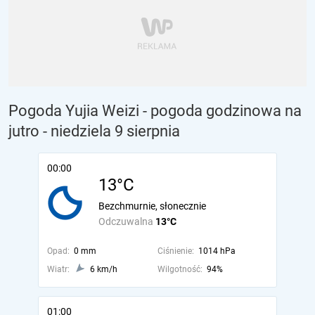
Pogoda Yujia Weizi - pogoda godzinowa na
jutro
- niedziela 9 sierpnia
00:00
13°C
Bezchmurnie, słonecznie
Odczuwalna
13°C
Opad:
0 mm
Ciśnienie:
1014 hPa
Wiatr:
6 km/h
Wilgotność:
94%
01:00