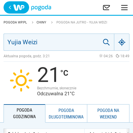
Trwa ładowanie
POLSKA
POGODA WP.PL
CHINY
POGODA NA JUTRO - YUJIA WEIZI
EUROPA
ŚWIAT
Aktualna pogoda, godz.
3:21
04:26
18:49
21
JAKOŚĆ POWIETRZA
Bezchmurnie, słonecznie
Odczuwalna 21°C
POGODA
POGODA
POGODA NA
GODZINOWA
DŁUGOTERMINOWA
WEEKEND