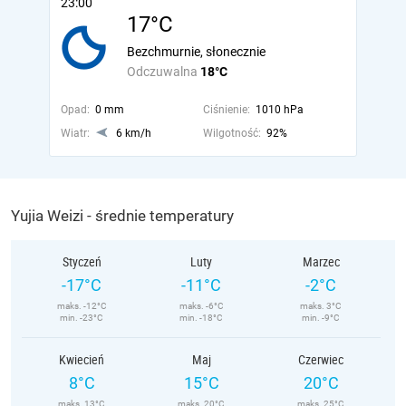
23:00
17°C
Bezchmurnie, słonecznie
Odczuwalna
18°C
Opad:
0 mm
Ciśnienie:
1010 hPa
Wiatr:
6 km/h
Wilgotność:
92%
Yujia Weizi - średnie temperatury
Styczeń
Luty
Marzec
-17°C
-11°C
-2°C
maks. -12°C
maks. -6°C
maks. 3°C
min. -23°C
min. -18°C
min. -9°C
Kwiecień
Maj
Czerwiec
8°C
15°C
20°C
maks. 13°C
maks. 20°C
maks. 25°C