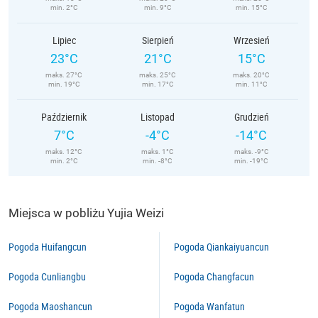
min. 2°C
min. 9°C
min. 15°C
Lipiec
Sierpień
Wrzesień
23°C
21°C
15°C
maks. 27°C
maks. 25°C
maks. 20°C
min. 19°C
min. 17°C
min. 11°C
Październik
Listopad
Grudzień
7°C
-4°C
-14°C
maks. 12°C
maks. 1°C
maks. -9°C
min. 2°C
min. -8°C
min. -19°C
Miejsca w pobliżu Yujia Weizi
Pogoda Huifangcun
Pogoda Qiankaiyuancun
Pogoda Cunliangbu
Pogoda Changfacun
Pogoda Maoshancun
Pogoda Wanfatun