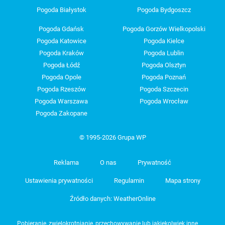
Pogoda Białystok
Pogoda Bydgoszcz
Pogoda Gdańsk
Pogoda Gorzów Wielkopolski
Pogoda Katowice
Pogoda Kielce
Pogoda Kraków
Pogoda Lublin
Pogoda Łódź
Pogoda Olsztyn
Pogoda Opole
Pogoda Poznań
Pogoda Rzeszów
Pogoda Szczecin
Pogoda Warszawa
Pogoda Wrocław
Pogoda Zakopane
© 1995-2026 Grupa WP
Reklama
O nas
Prywatność
Ustawienia prywatności
Regulamin
Mapa strony
Źródło danych: WeatherOnline
Pobieranie, zwielokrotnianie, przechowywanie lub jakiekolwiek inne