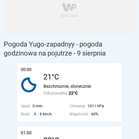
Pogoda Yugo-zapadnyy - pogoda
godzinowa na pojutrze
- 9 sierpnia
00:00
21°C
Bezchmurnie, słonecznie
Odczuwalna
22°C
Opad:
0 mm
Ciśnienie:
1011 hPa
Wiatr:
6 km/h
Wilgotność:
60%
01:00