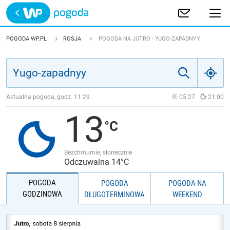
Trwa ładowanie
POLSKA
POGODA WP.PL
ROSJA
POGODA NA JUTRO - YUGO-ZAPADNYY
EUROPA
ŚWIAT
Aktualna pogoda, godz.
11:29
05:27
21:00
13
JAKOŚĆ POWIETRZA
Bezchmurnie, słonecznie
Odczuwalna 14°C
POGODA
POGODA
POGODA NA
GODZINOWA
DŁUGOTERMINOWA
WEEKEND