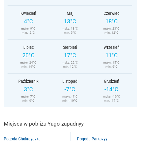
Kwiecień
Maj
Czerwiec
4°C
13°C
18°C
maks. 9°C
maks. 18°C
maks. 23°C
min. -2°C
min. 5°C
min. 12°C
Lipiec
Sierpień
Wrzesień
20°C
17°C
11°C
maks. 24°C
maks. 22°C
maks. 15°C
min. 14°C
min. 12°C
min. 6°C
Październik
Listopad
Grudzień
3°C
-7°C
-14°C
maks. 7°C
maks. -4°C
maks. -10°C
min. 0°C
min. -10°C
min. -17°C
Miejsca w pobliżu Yugo-zapadnyy
Pogoda Chukreyevka
Pogoda Parkovyy