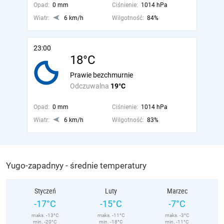
Opad:
0 mm
Ciśnienie:
1014 hPa
Wiatr:
6 km/h
Wilgotność:
84%
23:00
18°C
Prawie bezchmurnie
Odczuwalna
19°C
Opad:
0 mm
Ciśnienie:
1014 hPa
Wiatr:
6 km/h
Wilgotność:
83%
Yugo-zapadnyy - średnie temperatury
Styczeń
Luty
Marzec
-17°C
-15°C
-7°C
maks. -13°C
maks. -11°C
maks. -3°C
min. -20°C
min. -18°C
min. -11°C