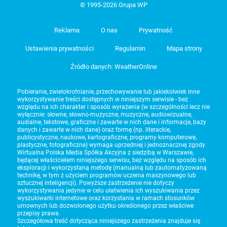
© 1995-2026 Grupa WP
Reklama
O nas
Prywatność
Ustawienia prywatności
Regulamin
Mapa strony
Źródło danych: WeatherOnline
Pobieranie, zwielokrotnianie, przechowywanie lub jakiekolwiek inne
wykorzystywanie treści dostępnych w niniejszym serwisie - bez
względu na ich charakter i sposób wyrażenia (w szczególności lecz nie
wyłącznie: słowne, słowno-muzyczne, muzyczne, audiowizualne,
audialne, tekstowe, graficzne i zawarte w nich dane i informacje, bazy
danych i zawarte w nich dane) oraz formę (np. literackie,
publicystyczne, naukowe, kartograficzne, programy komputerowe,
plastyczne, fotograficzne) wymaga uprzedniej i jednoznacznej zgody
Wirtualna Polska Media Spółka Akcyjna z siedzibą w Warszawie,
będącej właścicielem niniejszego serwisu, bez względu na sposób ich
eksploracji i wykorzystaną metodę (manualną lub zautomatyzowaną
technikę, w tym z użyciem programów uczenia maszynowego lub
sztucznej inteligencji). Powyższe zastrzeżenie nie dotyczy
wykorzystywania jedynie w celu ułatwienia ich wyszukiwania przez
wyszukiwarki internetowe oraz korzystania w ramach stosunków
umownych lub dozwolonego użytku określonego przez właściwe
przepisy prawa.
Szczegółowa treść dotycząca niniejszego zastrzeżenia znajduje się