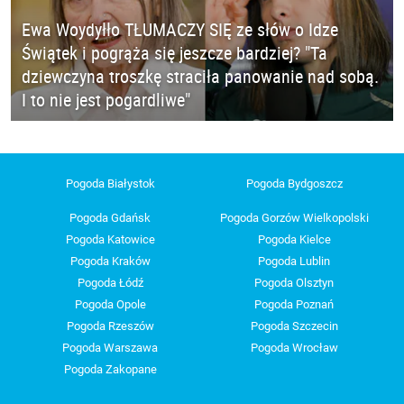
Ewa Woydyłło TŁUMACZY SIĘ ze słów o Idze
Świątek i pogrąża się jeszcze bardziej? "Ta
dziewczyna troszkę straciła panowanie nad sobą.
I to nie jest pogardliwe"
Pogoda Białystok
Pogoda Bydgoszcz
Pogoda Gdańsk
Pogoda Gorzów Wielkopolski
Pogoda Katowice
Pogoda Kielce
Pogoda Kraków
Pogoda Lublin
Pogoda Łódź
Pogoda Olsztyn
Pogoda Opole
Pogoda Poznań
Pogoda Rzeszów
Pogoda Szczecin
Pogoda Warszawa
Pogoda Wrocław
Pogoda Zakopane