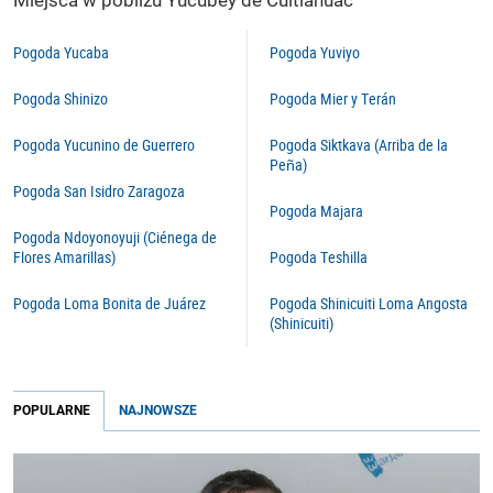
Miejsca w pobliżu Yucubey de Cuitláhuac
Pogoda Yucaba
Pogoda Yuviyo
Pogoda Shinizo
Pogoda Mier y Terán
Pogoda Yucunino de Guerrero
Pogoda Siktkava (Arriba de la
Peña)
Pogoda San Isidro Zaragoza
Pogoda Majara
Pogoda Ndoyonoyuji (Ciénega de
Flores Amarillas)
Pogoda Teshilla
Pogoda Loma Bonita de Juárez
Pogoda Shinicuiti Loma Angosta
(Shinicuiti)
POPULARNE
NAJNOWSZE