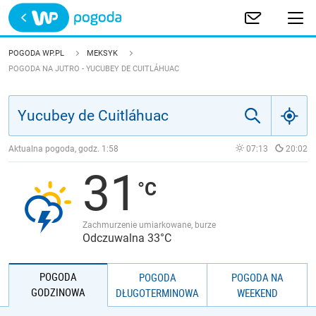
Trwa ładowanie
POLSKA
POGODA WP.PL
MEKSYK
POGODA NA JUTRO - YUCUBEY DE CUITLÁHUAC
EUROPA
ŚWIAT
Aktualna pogoda, godz.
1:58
07:13
20:02
JAKOŚĆ POWIETRZA
31
Zachmurzenie umiarkowane, burze
Odczuwalna 33°C
POGODA
POGODA
POGODA NA
GODZINOWA
DŁUGOTERMINOWA
WEEKEND