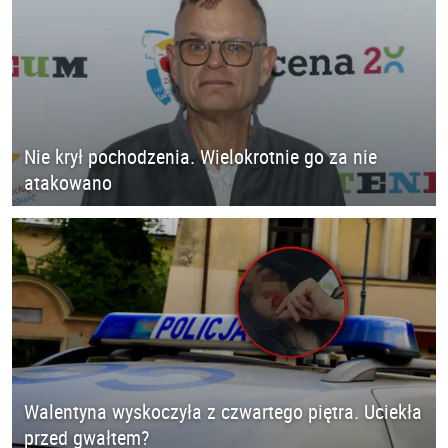
Nie krył pochodzenia. Wielokrotnie go za nie
atakowano
Walentyna wyskoczyła z czwartego piętra. Uciekła
przed gwałtem?