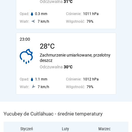
Odczuwalna
31°C
Opad:
0.3 mm
Ciśnienie:
1011 hPa
Wiatr:
7 km/h
Wilgotność:
79%
23:00
28°C
Zachmurzenie umiarkowane, przelotny
deszcz
Odczuwalna
30°C
Opad:
1.1 mm
Ciśnienie:
1012 hPa
Wiatr:
7 km/h
Wilgotność:
79%
Yucubey de Cuitláhuac - średnie temperatury
Styczeń
Luty
Marzec