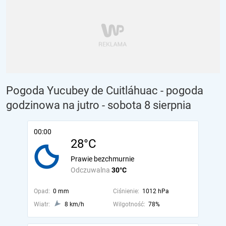
Pogoda Yucubey de Cuitláhuac - pogoda
godzinowa na jutro
- sobota 8 sierpnia
00:00
28°C
Prawie bezchmurnie
Odczuwalna
30°C
Opad:
0 mm
Ciśnienie:
1012 hPa
Wiatr:
8 km/h
Wilgotność:
78%