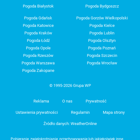
Pogoda Białystok
Pogoda Bydgoszcz
Pogoda Gdańsk
Pogoda Gorzów Wielkopolski
Pogoda Katowice
Pogoda Kielce
Pogoda Kraków
Pogoda Lublin
Pogoda Łódź
Pogoda Olsztyn
Pogoda Opole
Pogoda Poznań
Pogoda Rzeszów
Pogoda Szczecin
Pogoda Warszawa
Pogoda Wrocław
Pogoda Zakopane
© 1995-2026 Grupa WP
Reklama
O nas
Prywatność
Ustawienia prywatności
Regulamin
Mapa strony
Źródło danych: WeatherOnline
Pobieranie, zwielokrotnianie, przechowywanie lub jakiekolwiek inne