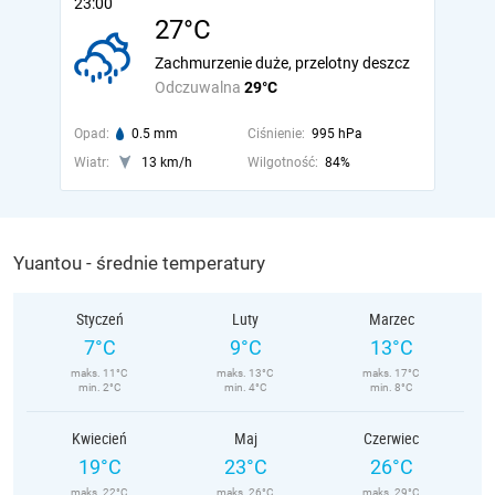
23:00
27°C
Zachmurzenie duże, przelotny deszcz
Odczuwalna
29°C
Opad:
0.5 mm
Ciśnienie:
995 hPa
Wiatr:
13 km/h
Wilgotność:
84%
Yuantou - średnie temperatury
Styczeń
Luty
Marzec
7°C
9°C
13°C
maks. 11°C
maks. 13°C
maks. 17°C
min. 2°C
min. 4°C
min. 8°C
Kwiecień
Maj
Czerwiec
19°C
23°C
26°C
maks. 22°C
maks. 26°C
maks. 29°C