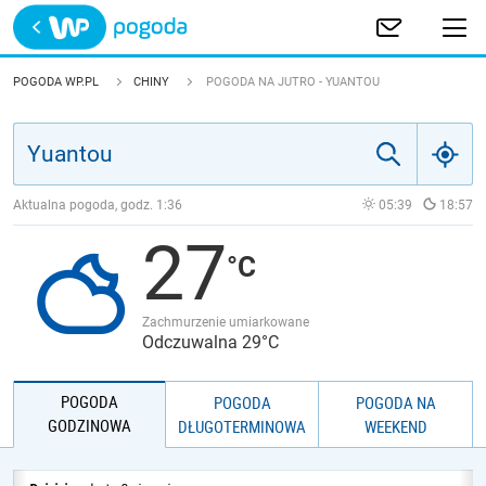
Trwa ładowanie
POLSKA
POGODA WP.PL
CHINY
POGODA NA JUTRO - YUANTOU
EUROPA
ŚWIAT
Aktualna pogoda, godz.
1:36
05:39
18:57
27
JAKOŚĆ POWIETRZA
Zachmurzenie umiarkowane
Odczuwalna 29°C
POGODA
POGODA
POGODA NA
GODZINOWA
DŁUGOTERMINOWA
WEEKEND