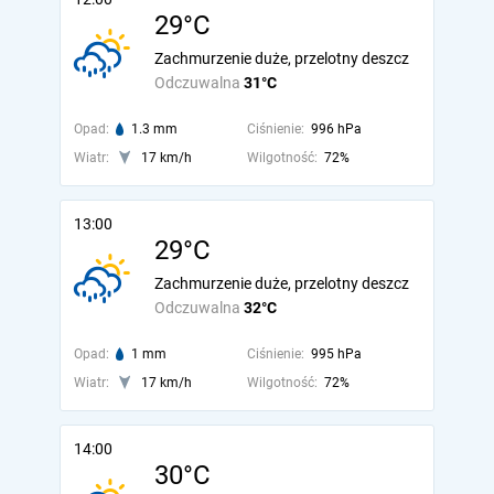
29°C
Zachmurzenie duże, przelotny deszcz
Odczuwalna
31°C
Opad:
1.3 mm
Ciśnienie:
996 hPa
Wiatr:
17 km/h
Wilgotność:
72%
13:00
29°C
Zachmurzenie duże, przelotny deszcz
Odczuwalna
32°C
Opad:
1 mm
Ciśnienie:
995 hPa
Wiatr:
17 km/h
Wilgotność:
72%
14:00
30°C