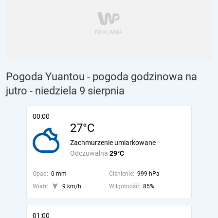
Pogoda Yuantou - pogoda godzinowa na
jutro
- niedziela 9 sierpnia
00:00
27°C
Zachmurzenie umiarkowane
Odczuwalna
29°C
Opad:
0 mm
Ciśnienie:
999 hPa
Wiatr:
9 km/h
Wilgotność:
85%
01:00