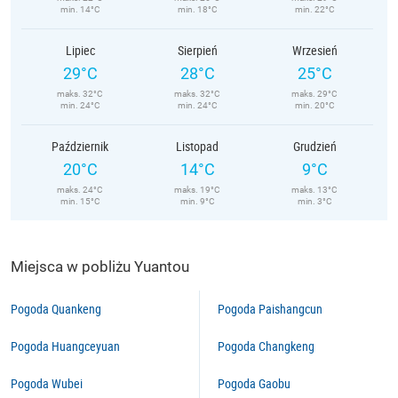
min. 14°C
min. 18°C
min. 22°C
Lipiec
Sierpień
Wrzesień
29°C
28°C
25°C
maks. 32°C
maks. 32°C
maks. 29°C
min. 24°C
min. 24°C
min. 20°C
Październik
Listopad
Grudzień
20°C
14°C
9°C
maks. 24°C
maks. 19°C
maks. 13°C
min. 15°C
min. 9°C
min. 3°C
Miejsca w pobliżu Yuantou
Pogoda Quankeng
Pogoda Paishangcun
Pogoda Huangceyuan
Pogoda Changkeng
Pogoda Wubei
Pogoda Gaobu