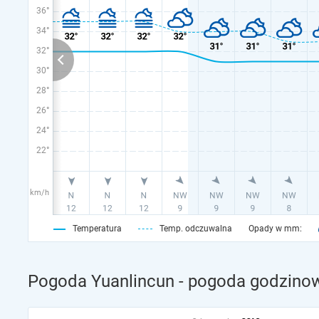
36°
34°
32°
30°
28°
26°
24°
22°
km/h
Temperatura
Temp. odczuwalna
Opady w mm:
Pogoda Yuanlincun - pogoda godzinow