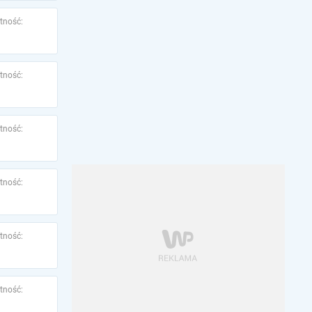
tność:
tność:
tność:
tność:
tność:
tność: