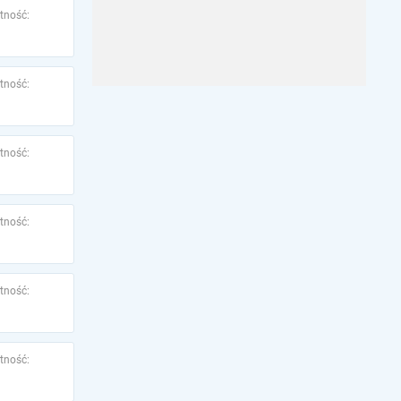
tność:
tność:
tność:
tność:
tność:
tność: