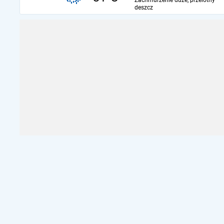
Zachmurzenie duże, przelotny
deszcz