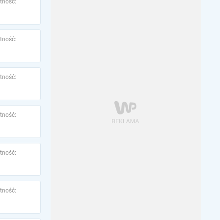
tność:
tność:
tność:
tność:
tność:
tność: