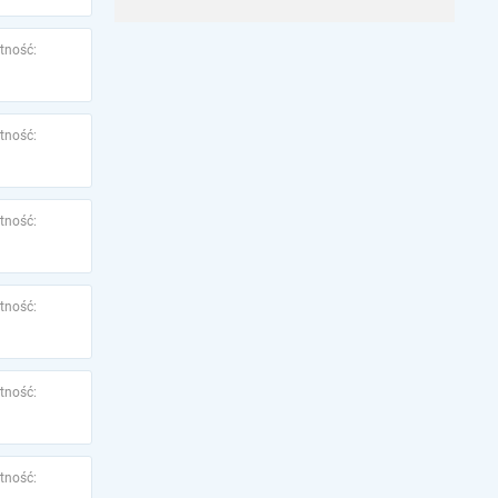
tność:
tność:
tność:
tność:
tność:
tność: